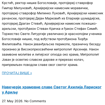
Крстић, ректор нишке Богословије, протојереј-ставрофор
Гмитар Милуновић, Aрхијерејски намесник моравички,
протојереј-ставрофор Милинко Луковић, Aрхијерејски намесник
рачански, протојереј Дејан Марковић из Епархије шумадијске,
протојереј Драган Стевић, Aрхијерејски намесник пожешко-
ариљски, протођакон Стеван Кричка и ђакон Стефан Симић.
Торжество Свете Литургије увеличано је краснопојем ученика
Богословије нишке, под вођством протођакона Ђорђа
Филиповића. Након јеванђељске перикопе, празничну беседу
произнео је Високопреосвећени митрополит Арсеније. Након
заамвоне молитве и литијског опхода око храма, Митрополит
Јован је осветио славске дарове и пререзао колач,
припремљен поводом славе овог светог храма.
ПРОЧИТАЈ ВИШЕ »
Навечерје храмовне славе Светог Ахилија Лариског
у Ариљу
27. May 2026.
No Comments