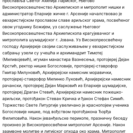
прославља Светог Ахилија Лариског, Његово
Високопреосвештенство Архиепископ и митрополит нишки и
администратор Епархије жичке г. Арсеније началствовао је
евхаристијском прославом славе ариљског храма, посвећеног
овом угоднику Божијем, уз саслужење Његовог
Високопреосвештенства Архиепископа крагујевачког и
митрополита шумадијског г. Јована. Уз Високопреосвећену
господу Архијереје својим саслуживањем у евхаристијском
сабрању узели су учешћа и архимандрит Тимотеј
(Миливојевић), игуман манастира Вазнесења, протојереј Дејан
Крстић, ректор нишке Богословије, протојереј-ставрофор
Гмитар Милуновић, Aрхијерејски намесник моравички,
протојереј-ставрофор Милинко Луковић, Aрхијерејски намесник
рачански, протојереј Дејан Марковић из Епархије шумадијске,
протојереј Драган Стевић, Aрхијерејски намесник пожешко-
ариљски, протођакон Стеван Кричка и ђакон Стефан Симић.
Торжество Свете Литургије увеличано је краснопојем ученика
Богословије нишке, под вођством протођакона Ђорђа
Филиповића. Након јеванђељске перикопе, празничну беседу
произнео је Високопреосвећени митрополит Арсеније. Након
заамвоне молитве и литијског опхода око храма, Митрополит