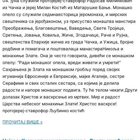
04. јуна служили протoјереј-ставрофор Радосав Милинковић
из Чачка и јереј Милан Костић из Матарушке Бање. Монашко
опело су служили седмнаесторица јеромонаха, и мирских
свештеника са јерођаконом, уз присуство монаштва манстира
Преображења, Благовештења, Ваведења, Свете Тројице,
Сретења, Јовања, Ковиља, Жиче, Згодачице, Раче и Рујна,
свештенства Епархије жичке из града Чачка, и Ужица, бројне
родбине и помагача и поштовалаца манастираНикоља и
монахиње Злате. Она је често говорила, дивећи се монашком
опелу: “Ради монашког опела, вреди живети и умрети!“
Сахрањена је Злата на монашком гробљу поред својих
игуманија Ефросиније и Евпраксије, мајке Агапије, сестре
Серафиме и свих осталих сестара, са којима је делила
радости и напоре монашког подвига. Ту ће телом чекати Други
долазак Христов и васкрсење из мртвих. Мир и радост
Царства небеског монахињи Злати! Христос васкрсе!
протојереј-ставрофор Љубинко костић
ПРОЧИТАЈ ВИШЕ »