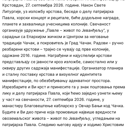
Крстовдан, 27. септембра 2026. године. Након Свете
Литургије, уз изложбу крстова, беседе о делу патријарха
Павла, хорски концерт и рецитале, биће додељене награде,
плакете и захвалнице учесницима колоније. Свечаност
организује удружење „Павле – живот по Јеванђељу“, у
сарадњи са Епархијом жичком и Центром за неговање
традиције Чачак, а покровитељ је Град Чачак. Радови – ручно
резбарени крстови – трајно се чувају од прве колоније,
одржане 2016. године. Награђени и најуспелији крстови
представљају се јавности кроз изложбе, самостално или у
оквиру других садржаја манифестације. Организатор планира
и сталну поставку крстова и визуелног идентитета
манифестације, по обезбеђивању адекватног простора.
Изрезбарите и Ви крст и принесите га у знак поштовања према
лику и делу патријарха Павла, који ћемо заједно узнети њему
у част на свечаности, 27. септембра 2026. године, у
манастиру Благовештење кабларско у Овчар Бањи код Чачка.
Будите и Ви део приче која промовише највише вредности
овоземаљског живота – живот по Јеванђељу, угледањем на
патријарха Павла. Следимо његову идеју и ходимо Христовим