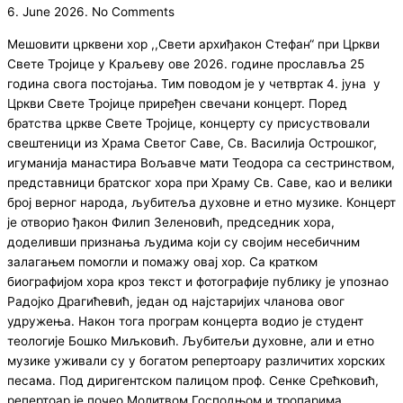
6. June 2026.
No Comments
Мешовити црквени хор ,,Свети архиђакон Стефан“ при Цркви
Свете Тројице у Краљеву ове 2026. године прославља 25
година свога постојања. Тим поводом је у четвртак 4. јуна у
Цркви Свете Тројице приређен свечани концерт. Поред
братства цркве Свете Тројице, концерту су присуствовали
свештеници из Храма Светог Саве, Св. Василија Острошког,
игуманија манастира Вољавче мати Теодора са сестринством,
представници братског хора при Храму Св. Саве, као и велики
број верног народа, љубитеља духовне и етно музике. Концерт
је отворио ђакон Филип Зеленовић, председник хора,
доделивши признања људима који су својим несебичним
залагањем помогли и помажу овај хор. Са кратком
биографијом хора кроз текст и фотографије публику је упознао
Радојко Драгићевић, један од најстаријих чланова овог
удружења. Након тога програм концерта водио је студент
теологије Бошко Миљковић. Љубитељи духовне, али и етно
музике уживали су у богатом репертоару различитих хорских
песама. Под диригентском палицом проф. Сенке Срећковић,
репертоар је почео Молитвом Господњом и тропарима