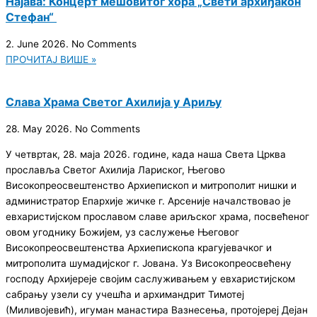
Најава: Концерт мешовитог хора „Свети архиђакон
Стефан“
2. June 2026.
No Comments
ПРОЧИТАЈ ВИШЕ »
Слава Храма Светог Ахилија у Ариљу
28. May 2026.
No Comments
У четвртак, 28. маја 2026. године, када наша Света Црква
прославља Светог Ахилија Лариског, Његово
Високопреосвештенство Архиепископ и митрополит нишки и
администратор Епархије жичке г. Арсеније началствовао је
евхаристијском прославом славе ариљског храма, посвећеног
овом угоднику Божијем, уз саслужење Његовог
Високопреосвештенства Архиепископа крагујевачког и
митрополита шумадијског г. Јована. Уз Високопреосвећену
господу Архијереје својим саслуживањем у евхаристијском
сабрању узели су учешћа и архимандрит Тимотеј
(Миливојевић), игуман манастира Вазнесења, протојереј Дејан