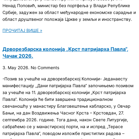
Ненад Поповић, министар без портфеља у Влади Републике
Србије, задужен за област међународне економске сарадње и
област друштвеног положаја Цркве у земљи и иностранству.
ПРОЧИТАЈ ВИШЕ »
Дрворезбарска колонија „Крст патријарха Павла“,
Чачак 2026.
3. May 2026.
No Comments
-Позив за учешће на дрворезбарској Колонији- Једанаесту
манифестацију „Дани патријарха Павла“ започињемо позивом
за учешће на 11. дрворезбарској колонији „Крст патријарха
Павла“. Колонија ће бити завршена традиционалном
свечаношћу у манастиру Благовештење кабларско, у Овчар
Бањи, на дан Воздвижења Часног Крста – Крстовдан, 27.
септембра 2026. године. Тога дана, након Свете Литургије,
сабраћемо се у манастирској порти, на и испред „Терасе
патријарха Павла“, поводом изложбе пристиглих радова –