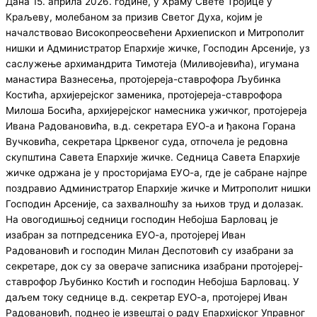
Дана 15. априла 2026. године, у Храму Свете Тројице у
Краљеву, молебаном за призив Светог Духа, којим је
началствовао Високопреосвећени Архиепископ и Митрополит
нишки и Администратор Епархије жичке, Господин Арсеније, уз
саслужење архимандрита Тимотеја (Миливојевића), игумана
манастира Вазнесења, протојереја-ставрофора Љубинка
Костића, архијерејског заменика, протојереја-ставрофора
Милоша Босића, архијерејског намесника ужичког, протојереја
Ивана Радовановића, в.д. секретара ЕУО-а и ђакона Горана
Вучковића, секретара Црквеног суда, отпочела је редовна
скупштина Савета Епархије жичке. Седница Савета Епархије
жичке одржана је у просторијама ЕУО-а, где је сабране најпре
поздравио Администратор Епархије жичке и Митрополит нишки
Господин Арсеније, са захвалношћу за њихов труд и долазак.
На овогодишњој седници господин Небојша Барловац је
изабран за потпредсеника ЕУО-а, протојереј Иван
Радовановић и господин Милан Деспотовић су изабрани за
секретаре, док су за овераче записника изабрани протојереј-
ставрофор Љубинко Костић и господин Небојша Барловац. У
даљем току седнице в.д. секретар ЕУО-а, протојереј Иван
Радовановић, поднео је извештај о раду Епархијског Управног