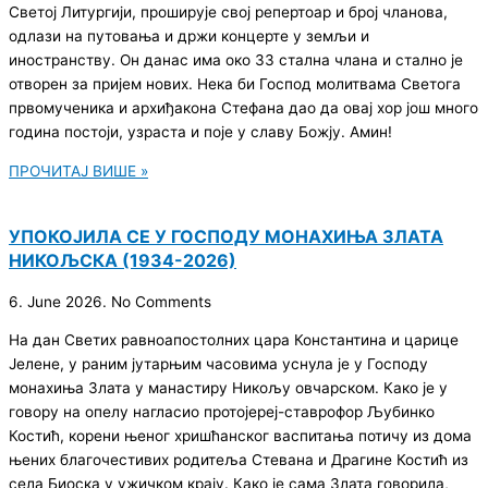
Светој Литургији, проширује свој репертоар и број чланова,
одлази на путовања и држи концерте у земљи и
иностранству. Он данас има око 33 стална члана и стално је
отворен за пријем нових. Нека би Господ молитвама Светога
првомученика и архиђакона Стефана дао да овај хор још много
година постоји, узраста и поје у славу Божју. Амин!
ПРОЧИТАЈ ВИШЕ »
УПОКОЈИЛА СЕ У ГОСПОДУ МОНАХИЊА ЗЛАТА
НИКОЉСКА (1934-2026)
6. June 2026.
No Comments
На дан Светих равноапостолних цара Константина и царице
Јелене, у раним јутарњим часовима уснула је у Господу
монахиња Злата у манастиру Никољу овчарском. Како је у
говору на опелу нагласио протојереј-ставрофор Љубинко
Костић, корени њеног хришћанског васпитања потичу из дома
њених благочестивих родитеља Стевана и Драгине Костић из
села Биоска у ужичком крају. Како је сама Злата говорила,