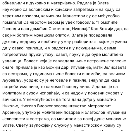
обнављали и духовно и материјално. Радила је Злата
неуморно са воловским и коњским запрегама и на крају са
теретним возилом, камионом. Манастири су се међусобно
помагали! Са чврстом вером је увек говорила: “Помоћиће
Господ и наш домаћин Свети отац Николај.“ Као Божији дар, са
својим богатим монашким опитом, Злата је поседовала
духовну ведрину и необичну умну разборитост, којом је умела
да у свакој прилици, и у радости и у искушењима, свима
потребитима пружи утеху, савет, поуку и да буде молитвена
узданица. Болест, која је савладала њене истрошене телесне
снаге, примила је као Божији дар. Игуманија, мати Јелисавета
са сестрама, у годинама њене болести и немоћи, са великом
љубављу, усрдно су је неговале и пазиле, знајући да када
потребитима чине, то самоме Господу чине. И данас је са
молитвом и сузом испраћају, и са надом у поновни сусрет у
вечности. У немогућности да тога дана дође у манастир
Никоље, Његово Високопреосвештенство Митрополит
Арсеније, упутио је молитвени поздрав и благослов игуманији
Јелисавети и сестрама, са молитвом за покој душе монахиње
Злате. Свету заупокојену службу у манастирском храму су