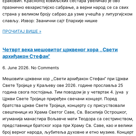
Ераковић. Краснопој ковиљских сестара увеличао је ово
празнично евхаристијско сабрање, а верни народ се са свих
страна у великом броју сабрао да узме учешћа у литургијском
слављу. Извор: Званични сајт Епархије нишке
ПРОЧИТАЈ ВИШЕ »
Четврт века мешовитог црквеног хора ,,Свети
архиђакон Стефан“
6. June 2026.
No Comments
Мешовити црквени хор ,,Свети архиђакон Стефан“ при Цркви
Свете Тројице у Краљеву ове 2026. године прославља 25
година свога постојања. Тим поводом је у четвртак 4. јуна у
Цркви Свете Тројице приређен свечани концерт. Поред
братства цркве Свете Тројице, концерту су присуствовали
свештеници из Храма Светог Саве, Св. Василија Острошког,
игуманија манастира Вољавче мати Теодора са сестринством,
представници братског хора при Храму Св. Саве, као и велики
број верног народа, љубитеља духовне и етно музике. Концерт