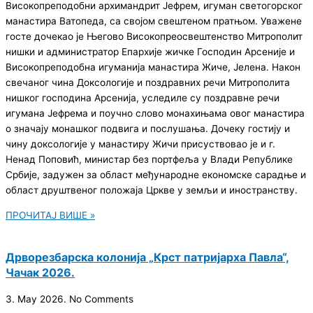
Високопреподобни архимандрит Јефрем, игуман светогорског
манастира Ватопеда, са својом свештеном пратњом. Уважене
госте дочекао је Његово Високопреосвештенство Митрополит
нишки и администратор Епархије жичке Господин Арсеније и
Високопреподобна игуманија манастира Жиче, Јелена. Након
свечаног чина Доксологије и поздравних речи Митрополита
нишког господина Арсенија, уследиле су поздравне речи
игумана Јефрема и поучно слово монахињама овог манастира
о значају монашког подвига и послушања. Дочеку гостију и
чину доксологије у манастиру Жичи присуствовао је и г.
Ненад Поповић, министар без портфеља у Влади Републике
Србије, задужен за област међународне економске сарадње и
област друштвеног положаја Цркве у земљи и иностранству.
ПРОЧИТАЈ ВИШЕ »
Дрворезбарска колонија „Крст патријарха Павла“,
Чачак 2026.
3. May 2026.
No Comments