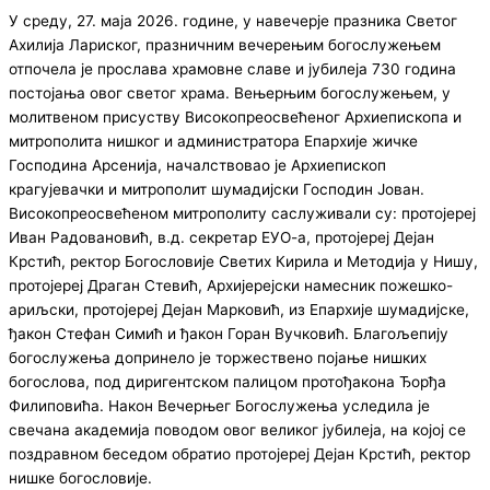
У среду, 27. маја 2026. године, у навечерје празника Светог
Ахилија Лариског, празничним вечерењим богослужењем
отпочела је прослава храмовне славе и јубилеја 730 година
постојања овог светог храма. Вењерњим богослужењем, у
молитвеном присуству Високопреосвећеног Архиепископа и
митрополита нишког и администратора Епархије жичке
Господина Арсенија, началствовао је Архиепископ
крагујевачки и митрополит шумадијски Господин Јован.
Високопреосвећеном митрополиту саслуживали су: протојереј
Иван Радовановић, в.д. секретар ЕУО-а, протојереј Дејан
Крстић, ректор Богословије Светих Кирила и Методија у Нишу,
протојереј Драган Стевић, Aрхијерејски намесник пожешко-
ариљски, протојереј Дејан Марковић, из Епархије шумадијске,
ђакон Стефан Симић и ђакон Горан Вучковић. Благољепију
богослужења допринело је торжествено појање нишких
богослова, под диригентском палицом протођакона Ђорђа
Филиповића. Након Вечерњег Богослужења уследила је
свечана академија поводом овог великог јубилеја, на којој се
поздравном беседом обратио протојереј Дејан Крстић, ректор
нишке богословије.