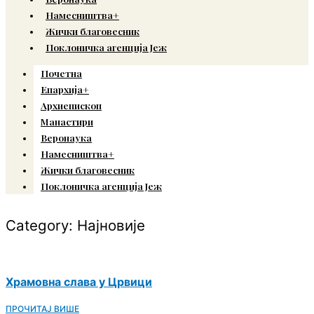
Намесништва+
Жички благовесник
Поклоничка агенција Јеж
Почетна
Епархија+
Архиепископ
Манастири
Веронаука
Намесништва+
Жички благовесник
Поклоничка агенција Јеж
Category: Најновије
Храмовна слава у Црвици
ПРОЧИТАЈ ВИШЕ