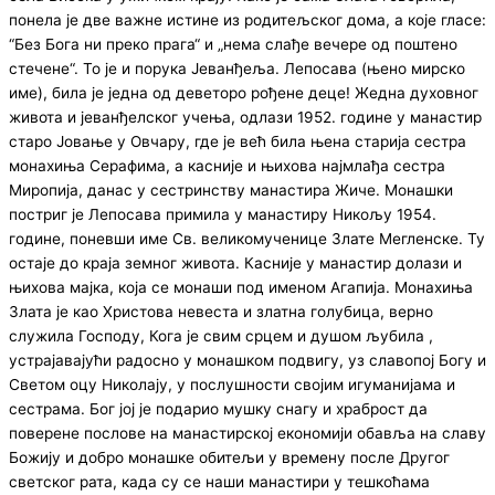
понела је две важне истине из родитељског дома, а које гласе:
“Без Бога ни преко прага“ и „нема слађе вечере од поштено
стечене“. То је и порука Јеванђеља. Лепосава (њено мирско
име), била је једна од деветоро рођене деце! Жедна духовног
живота и јеванђелског учења, одлази 1952. године у манастир
старо Јовање у Овчару, где је већ била њена старија сестра
монахиња Серафима, а касније и њихова најмлађа сестра
Миропија, данас у сестринству манастира Жиче. Монашки
постриг је Лепосава примила у манастиру Никољу 1954.
године, поневши име Св. великомученице Злате Мегленске. Ту
остаје до краја земног живота. Касније у манастир долази и
њихова мајка, која се монаши под именом Агапија. Монахиња
Злата је као Христова невеста и златна голубица, верно
служила Господу, Кога је свим срцем и душом љубила ,
устрајавајући радосно у монашком подвигу, уз славопој Богу и
Светом оцу Николају, у послушности својим игуманијама и
сестрама. Бог јој је подарио мушку снагу и храброст да
поверене послове на манастирској економији обавља на славу
Божију и добро монашке обитељи у времену после Другог
светског рата, када су се наши манастири у тешкоћама