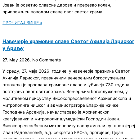
Јован је осветио славске дарове и пререзао колач,
припремљен поводом славе овог светог храма.
ПРОЧИТАЈ ВИШЕ »
Навечерје храмовне славе Светог Ахилија Лариског
у Ариљу
27. May 2026.
No Comments
У среду, 27. маја 2026. године, у навечерје празника Светог
Ахилија Лариског, празничним вечерењим богослужењем
отпочела је прослава храмовне славе и јубилеја 730 година
постојања овог светог храма. Вењерњим богослужењем, у
молитвеном присуству Високопреосвећеног Архиепископа и
митрополита нишког и администратора Епархије жичке
Господина Арсенија, началствовао је Архиепископ
крагујевачки и митрополит шумадијски Господин Јован.
Високопреосвећеном митрополиту саслуживали су: протојереј
Иван Радовановић, в.д. секретар ЕУО-а, протојереј Дејан