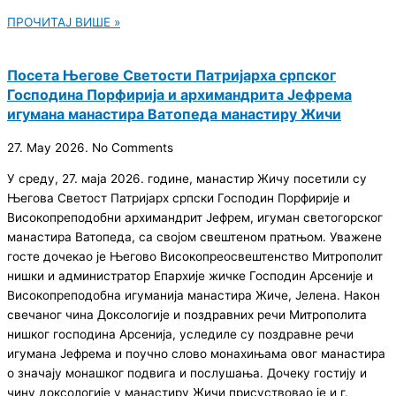
ПРОЧИТАЈ ВИШЕ »
Посета Његове Светости Патријарха српског
Господина Порфирија и архимандрита Јефрема
игумана манастира Ватопеда манастиру Жичи
27. May 2026.
No Comments
У среду, 27. маја 2026. године, манастир Жичу посетили су
Његова Светост Патријарх српски Господин Порфирије и
Високопреподобни архимандрит Јефрем, игуман светогорског
манастира Ватопеда, са својом свештеном пратњом. Уважене
госте дочекао је Његово Високопреосвештенство Митрополит
нишки и администратор Епархије жичке Господин Арсеније и
Високопреподобна игуманија манастира Жиче, Јелена. Након
свечаног чина Доксологије и поздравних речи Митрополита
нишког господина Арсенија, уследиле су поздравне речи
игумана Јефрема и поучно слово монахињама овог манастира
о значају монашког подвига и послушања. Дочеку гостију и
чину доксологије у манастиру Жичи присуствовао је и г.