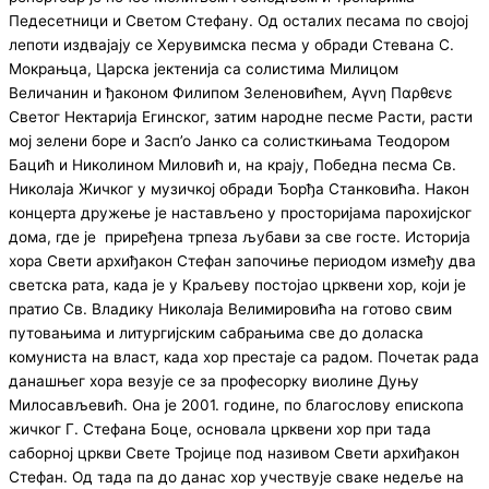
Педесетници и Светом Стефану. Од осталих песама по својој
лепоти издвајају се Херувимска песма у обради Стевана С.
Мокрањца, Царска јектенија са солистима Милицом
Величанин и ђаконом Филипом Зеленовићем, Αγνη Παρθενε
Светог Нектарија Егинског, затим народне песме Расти, расти
мој зелени боре и Засп’о Јанко са солисткињама Теодором
Бацић и Николином Миловић и, на крају, Победна песма Св.
Николаја Жичког у музичкој обради Ђорђа Станковића. Након
концерта дружење је настављено у просторијама парохијског
дома, где је приређена трпеза љубави за све госте. Историја
хора Свети архиђакон Стефан започиње периодом између два
светска рата, када је у Краљеву постојао црквени хор, који је
пратио Св. Владику Николаја Велимировића на готово свим
путовањима и литургијским сабрањима све до доласка
комуниста на власт, када хор престаје са радом. Почетак рада
данашњег хора везује се за професорку виолине Дуњу
Милосављевић. Она је 2001. године, по благослову епископа
жичког Г. Стефана Боце, основала црквени хор при тада
саборној цркви Свете Тројице под називом Свети архиђакон
Стефан. Од тада па до данас хор учествује сваке недеље на