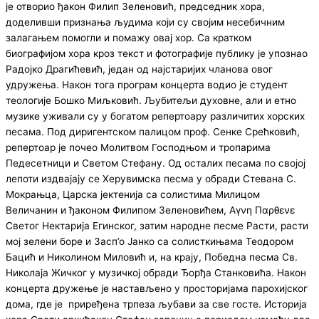
је отворио ђакон Филип Зеленовић, председник хора,
доделивши признања људима који су својим несебичним
залагањем помогли и помажу овај хор. Са кратком
биографијом хора кроз текст и фотографије публику је упознао
Радојко Драгићевић, један од најстаријих чланова овог
удружења. Након тога програм концерта водио је студент
теологије Бошко Миљковић. Љубитељи духовне, али и етно
музике уживали су у богатом репертоару различитих хорских
песама. Под диригентском палицом проф. Сенке Срећковић,
репертоар је почео Молитвом Господњом и тропарима
Педесетници и Светом Стефану. Од осталих песама по својој
лепоти издвајају се Херувимска песма у обради Стевана С.
Мокрањца, Царска јектенија са солистима Милицом
Величанин и ђаконом Филипом Зеленовићем, Αγνη Παρθενε
Светог Нектарија Егинског, затим народне песме Расти, расти
мој зелени боре и Засп’о Јанко са солисткињама Теодором
Бацић и Николином Миловић и, на крају, Победна песма Св.
Николаја Жичког у музичкој обради Ђорђа Станковића. Након
концерта дружење је настављено у просторијама парохијског
дома, где је приређена трпеза љубави за све госте. Историја