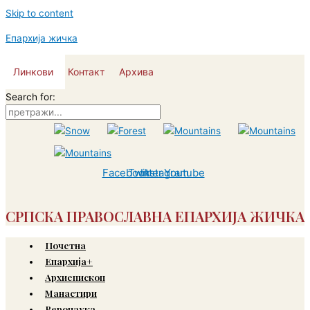
Skip to content
Епархија жичка
Линкови
Контакт
Архива
Search for:
Facebook
Twitter
Instagram
Youtube
СРПСКА ПРАВОСЛАВНА ЕПАРХИЈА ЖИЧКА
Почетна
Епархија+
Архиепископ
Манастири
Веронаука