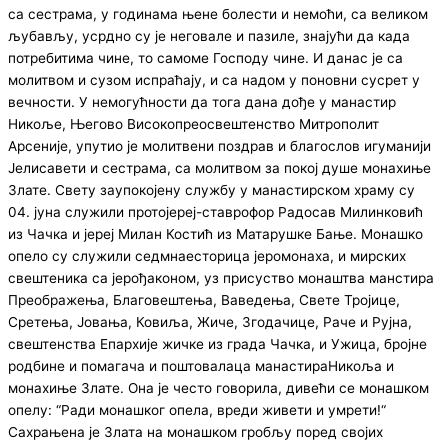
са сестрама, у годинама њене болести и немоћи, са великом
љубављу, усрдно су је неговале и пазиле, знајући да када
потребитима чине, то самоме Господу чине. И данас је са
молитвом и сузом испраћају, и са надом у поновни сусрет у
вечности. У немогућности да тога дана дође у манастир
Никоље, Његово Високопреосвештенство Митрополит
Арсеније, упутио је молитвени поздрав и благослов игуманији
Јелисавети и сестрама, са молитвом за покој душе монахиње
Злате. Свету заупокојену службу у манастирском храму су
04. јуна служили протoјереј-ставрофор Радосав Милинковић
из Чачка и јереј Милан Костић из Матарушке Бање. Монашко
опело су служили седмнаесторица јеромонаха, и мирских
свештеника са јерођаконом, уз присуство монаштва манстира
Преображења, Благовештења, Ваведења, Свете Тројице,
Сретења, Јовања, Ковиља, Жиче, Згодачице, Раче и Рујна,
свештенства Епархије жичке из града Чачка, и Ужица, бројне
родбине и помагача и поштовалаца манастираНикоља и
монахиње Злате. Она је често говорила, дивећи се монашком
опелу: “Ради монашког опела, вреди живети и умрети!“
Сахрањена је Злата на монашком гробљу поред својих