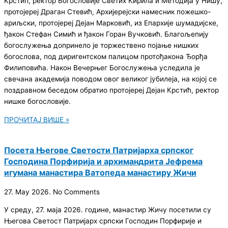
Крстић, ректор Богословије Светих Кирила и Методија у Нишу,
протојереј Драган Стевић, Aрхијерејски намесник пожешко-
ариљски, протојереј Дејан Марковић, из Епархије шумадијске,
ђакон Стефан Симић и ђакон Горан Вучковић. Благољепију
богослужења допринело је торжествено појање нишких
богослова, под диригентском палицом протођакона Ђорђа
Филиповића. Након Вечерњег Богослужења уследила је
свечана академија поводом овог великог јубилеја, на којој се
поздравном беседом обратио протојереј Дејан Крстић, ректор
нишке богословије.
ПРОЧИТАЈ ВИШЕ »
Посета Његове Светости Патријарха српског
Господина Порфирија и архимандрита Јефрема
игумана манастира Ватопеда манастиру Жичи
27. May 2026.
No Comments
У среду, 27. маја 2026. године, манастир Жичу посетили су
Његова Светост Патријарх српски Господин Порфирије и