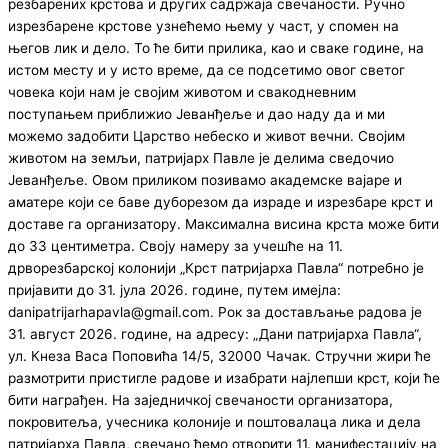
резбарених крстова и других садржаја свечаности. Ручно
изрезбарене крстове узнећемо њему у част, у спомен на
његов лик и дело. То ће бити прилика, као и сваке године, на
истом месту и у исто време, да се подсетимо овог светог
човека који нам је својим животом и свакодневним
поступањем приближио Јеванђеље и дао наду да и ми
можемо задобити Царство небеско и живот вечни. Својим
животом на земљи, патријарх Павле је делима сведочио
Јеванђеље. Овом приликом позивамо академске вајаре и
аматере који се баве дуборезом да израде и изрезбаре крст и
доставе га организатору. Максимална висина крста може бити
до 33 центиметра. Своју намеру за учешће на 11.
дрворезбарској колонији „Крст патријарха Павла“ потребно је
пријавити до 31. јула 2026. године, путем имејла:
danipatrijarhapavla@gmail.com. Рок за достављање радова је
31. август 2026. године, на адресу: „Дани патријарха Павла“,
ул. Кнеза Васа Поповића 14/5, 32000 Чачак. Стручни жири ће
размотрити пристигле радове и изабрати најлепши крст, који ће
бити награђен. На заједничкој свечаности организатора,
покровитеља, учесника колоније и поштовалаца лика и дела
патријарха Павла, свечано ћемо отворити 11. манифестацију на