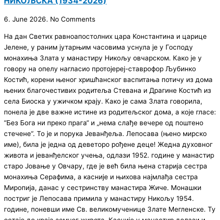
НИКОЉСКА (1934-2026)
6. June 2026.
No Comments
На дан Светих равноапостолних цара Константина и царице
Јелене, у раним јутарњим часовима уснула је у Господу
монахиња Злата у манастиру Никољу овчарском. Како је у
говору на опелу нагласио протојереј-ставрофор Љубинко
Костић, корени њеног хришћанског васпитања потичу из дома
њених благочестивих родитеља Стевана и Драгине Костић из
села Биоска у ужичком крају. Како је сама Злата говорила,
понела је две важне истине из родитељског дома, а које гласе:
“Без Бога ни преко прага“ и „нема слађе вечере од поштено
стечене“. То је и порука Јеванђеља. Лепосава (њено мирско
име), била је једна од деветоро рођене деце! Жедна духовног
живота и јеванђелског учења, одлази 1952. године у манастир
старо Јовање у Овчару, где је већ била њена старија сестра
монахиња Серафима, а касније и њихова најмлађа сестра
Миропија, данас у сестринству манастира Жиче. Монашки
постриг је Лепосава примила у манастиру Никољу 1954.
године, поневши име Св. великомученице Злате Мегленске. Ту