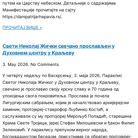
путем ка Царству небеском. Детаљније о садржајима
Манифестације прочитајте на сајту
https://danipatrijarhapavla.rs/.
ПРОЧИТАЈ ВИШЕ »
Свети Николај Жички свечано прослављен у
Духовном центру у Краљеву
3. May 2026.
No Comments
У четврту недељу по Васкрсењу, 3. маја 2026, Параклис
Светог Николаја Жичког у Духовном центру у Краљеву,
свечано је прославио своју крсну славу и 70 година од
упокојења свога покровитеља. Прослава је почела
Литургијским сабрањем, којим је началствовао архијерејски
заменик, протојереј-ставрофор Љубинко Костић, а
саслуживали су му протојореј Мирољуб Попадић, старешина
Храма Свете Тројице, јереј Стефан Милошевски и ђакон Филип
Зеленовић. У параклису препуном верног народа,
богонадахнутом беседом, присутнима се обратио протојереј-