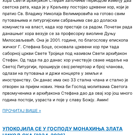
хора Свети архиђакон Стефан започиње периодом између два
светска рата, када је у Краљеву постојао црквени хор, који је
пратио Св. Владику Николаја Велимировића на готово свим
путовањима и литургијским сабрањима све до доласка
комуниста на власт, када хор престаје са радом. Почетак рада
данашњег хора везује се за професорку виолине Дуњу
Милосављевић. Она је 2001. године, по благослову епископа
жичког Г. Стефана Боце, основала црквени хор при тада
саборној цркви Свете Тројице под називом Свети архиђакон
Стефан. Од тада па до данас хор учествује сваке недеље на
Светој Литургији, проширује свој репертоар и број чланова,
одлази на путовања и држи концерте у земљи и
иностранству. Он данас има око 33 стална члана и стално је
отворен за пријем нових. Нека би Господ молитвама Светога
првомученика и архиђакона Стефана дао да овај хор још много
година постоји, узраста и поје у славу Божју. Амин!
ПРОЧИТАЈ ВИШЕ »
УПОКОЈИЛА СЕ У ГОСПОДУ МОНАХИЊА ЗЛАТА