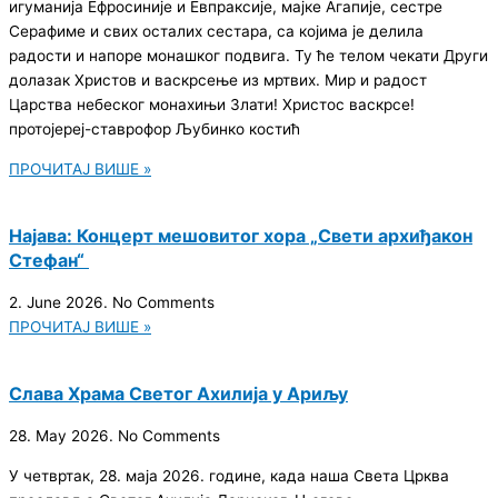
игуманија Ефросиније и Евпраксије, мајке Агапије, сестре
Серафиме и свих осталих сестара, са којима је делила
радости и напоре монашког подвига. Ту ће телом чекати Други
долазак Христов и васкрсење из мртвих. Мир и радост
Царства небеског монахињи Злати! Христос васкрсе!
протојереј-ставрофор Љубинко костић
ПРОЧИТАЈ ВИШЕ »
Најава: Концерт мешовитог хора „Свети архиђакон
Стефан“
2. June 2026.
No Comments
ПРОЧИТАЈ ВИШЕ »
Слава Храма Светог Ахилија у Ариљу
28. May 2026.
No Comments
У четвртак, 28. маја 2026. године, када наша Света Црква