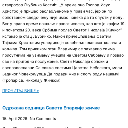
ставрофор Љубинко Костић: ,,У време оно Господ Исус
Христос је пришао раслабљеноме у прави час, јер он по
сопственом сведочењу није имао човека да га спусти у воду.
Бог у право време пошаље правог човека, као што је крајем 19.
и почетком 20. века Србима послао Светог Николаја Жичког“,
истакао је отац Љубинко. Након причешћивања Светим
Тајнама Христовим уследило је освећење славског колача и
кољива. Том приликом отац Владимир се захвалио свима
присутнима на узимању учешћа на Светом Сабрању и позвао
све на пригодно послужење. Свети Николаје српски и
свеправославни Са свима светима Царства Небескога, моли
Јединог Човекољупца Да подари мир и слогу роду нашему!
(Тропар св. Николају Жичком)
ПРОЧИТАЈ ВИШЕ »
Одржанa седницa Савета Епархије жичке
15. April 2026.
No Comments