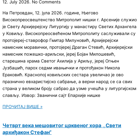
12. July 2026.
No Comments
На Петровдан, 12. јула 2026. године, Његово
Високопреосвештенство Митрополит нишки г. Арсеније служио
је Свету Архијерејску Литургију у манастиру Светих Архангела
у Ковиљу. Високопреосвећеном Митрополиту саслуживали су
протојереј-ставрофор Гмитар Милуновић, Архијерејски
намесник моравички, протојереј Драган Стевић, Архијерејски
намесник пожешко-ариљски, јереј Бојан Милошевић,
старешина храма Светог Ахилија у Ариљу, јереј Огњен
Јузбашић, парох седми ивањички и протођакон Никола
Ераковић. Краснопој ковиљских сестара увеличао је ово
празнично евхаристијско сабрање, а верни народ се са свих
страна у великом броју сабрао да узме учешћа у литургијском
слављу. Извор: Званични сајт Епархије нишке
ПРОЧИТАЈ ВИШЕ »
Четврт века мешовитог црквеног хора ,,Свети
архиђакон Стефан“