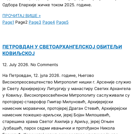
Одбора Епархије жичке током 2025. године.
ПРОЧИТАЈ ВИШЕ »
Page
1
Page
2
Page
3
Page
4
Page
5
ПЕТРОВДАН У СВЕТОАРХАНГЕЛСКОЈ ОБИТЕЉИ
КОВИЉСКОЈ
12. July 2026.
No Comments
На Петровдан, 12. јула 2026. године, Његово
Високопреосвештенство Митрополит нишки г. Арсеније служио
је Свету Архијерејску Литургију у манастиру Светих Архангела
у Ковиљу. Високопреосвећеном Митрополиту саслуживали су
протојереј-ставрофор Гмитар Милуновић, Архијерејски
намесник моравички, протојереј Драган Стевић, Архијерејски
намесник пожешко-ариљски, јереј Бојан Милошевић,
старешина храма Светог Ахилија у Ариљу, јереј Огњен
Јузбашић, парох седми ивањички и протођакон Никола