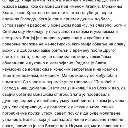
остаје до краја земног живота. Касније у манастир долази и
њихова мајка, која се монаши под именом Агапија. Монахиња
Злата је као Христова невеста и златна голубица, верно
служила Господу, Кога је свим срцем и душом љубила ,
устрајавајући радосно у монашком подвигу, уз славопој Богу и
Светом оцу Николају, у послушности својим игуманијама и
сестрама. Бог јој је подарио мушку снагу и храброст да
поверене послове на манастирској економији обавља на славу
Божију и добро монашке обитељи у времену после Другог
светског рата, када су се наши манастири у тешкоћама
обнављали и духовно и материјално. Радила је Злата
неуморно са воловским и коњским запрегама и на крају са
теретним возилом, камионом. Манастири су се међусобно
помагали! Са чврстом вером је увек говорила: “Помоћиће
Господ и наш домаћин Свети отац Николај.“ Као Божији дар, са
својим богатим монашким опитом, Злата је поседовала
духовну ведрину и необичну умну разборитост, којом је умела
да у свакој прилици, и у радости и у искушењима, свима
потребитима пружи утеху, савет, поуку и да буде молитвена
узданица. Болест, која је савладала њене истрошене телесне
снаге, примила је као Божији дар. Игуманија, мати Јелисавета