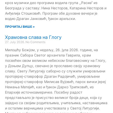
кроз музички део програма водила група ,,Расиа“ из
Београда у саставу: Нина Несторов, Катарина Несторов и
Анђелија Стошковић. Програм обе духовне вечери је
водио Драган Јанковић, ђакон ариљски.
ПРОЧИТАЈ ВИШЕ »
Храмовна слава на Глогу
27. July 2026.
No Comments
Милошћу Божјом, у недељу, 26. јула 2026. године, на
празник Сабора Светог архангела Гаврила, храм
посвећен овом великом небеском благовеснику на Глогу,
у Доњем Дупцу, свечано је прославио своју храмовну
славу. Свету Литургију саборно су служили умировљени
протојереј-ставрофор Драган Радојичић, умировљени
протојереј-ставрофор Милисав Вујовић, парох вички јереј
Немања Матејић, као и ђакон Дарко Трипковић, из
Епархије источноамеричке. Посебну радост
представљало је присуство великог броја деце, која су
заједно са својим родитељима, учитељима, наставницима
и осталим верницима учествовала у Светој Литургији.