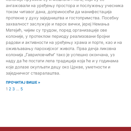
ангажовали на уређењу простора и послужењу учесника
током читавог дана, доприносећи да манифестација
протекне у духу заједништва и гостопримства. Посебну
захвалност заслужује и парох вички, јереј Немања
Матејић, чијим су трудом, поред организације ове
колоније, у протеклом периоду реализовани бројни
радови и активности на уређењу храма и порте, као и на
оживљавању парохијског живота. Прва дечја ликовна
колонија „Гавриловчићи“ тако је успешно окончана, уз
наду да ће постати лепа традиција која ће и у годинама
које долазе окупљати децу око Цркве, уметности и
заједничког стваралаштва.
ПРОЧИТАЈ ВИШЕ »
1
2
3
…
5