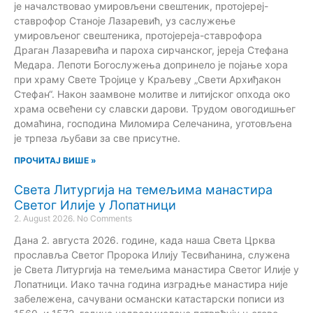
је началствовао умировљени свештеник, протојереј-
ставрофор Станоје Лазаревић, уз саслужење
умировљеног свештеника, протојереја-ставрофора
Драган Лазаревића и пароха сирчанског, јереја Стефана
Медара. Лепоти Богослужења допринело је појање хора
при храму Свете Тројице у Краљеву „Свети Архиђакон
Стефан“. Након заамвоне молитве и литијског опхода око
храма освећени су славски дарови. Трудом овогодишњег
домаћина, господина Миломира Селечанина, уготовљена
је трпеза љубави за све присутне.
ПРОЧИТАЈ ВИШЕ »
Света Литургија на темељима манастира
Светог Илије у Лопатници
2. August 2026.
No Comments
Дана 2. августа 2026. године, када наша Света Црква
прославља Светог Пророка Илију Тесвићанина, служена
је Света Литургија на темељима манастира Светог Илије у
Лопатници. Иако тачна година изградње манастира није
забележена, сачувани османски катастарски пописи из