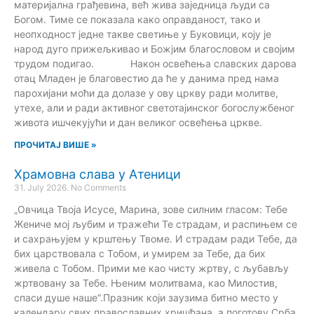
материјална грађевина, већ жива заједница људи са
Богом. Тиме се показала како оправданост, тако и
неопходност једне такве светиње у Буковици, коју је
народ дуго прижељкивао и Божјим благословом и својим
трудом подигао. Након освећења славских дарова
отац Младен је благовестио да ће у данима пред нама
парохијани моћи да долазе у ову цркву ради молитве,
утехе, али и ради активног светотајинског богослужбеног
живота ишчекујући и дан великог освећења цркве.
ПРОЧИТАЈ ВИШЕ »
Храмовна слава у Атеници
31. July 2026.
No Comments
„Овчица Твоја Исусе, Марина, зове силним гласом: Тебе
Жениче мој љубим и тражећи Те страдам, и распињем се
и сахрањујем у крштењу Твоме. И страдам ради Тебе, да
бих царствовала с Тобом, и умирем за Тебе, да бих
живела с Тобом. Прими ме као чисту жртву, с љубављу
жртвовану за Тебе. Њеним молитвама, као Милостив,
спаси душе наше“.Празник који заузима битно место у
календару свих православних хришћана, а поготову Срба,