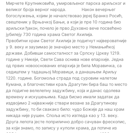
Мирчете Крупниковића, умировљеног пароха ариљског и
великог броја верног народа. Након вечерњег
богослужења, којим је началствовао јереј Бранко Росић,
свештеник у Врњачкој Бањи, а који је пре 10 година био
ариљски ђакон, почело је прво Духовно вече посвећено
јубилеју 730 година храма Светог Ахилија.
Првобитни храм Светог Ахилија је подигнут највероватније
у 9. веку и заузимао је значајно место у Немањићкој
држави. Добивши самосталност за Српску Цркву 1219.
године у Никеји, Свети Сава оснива нове епархије. Једна
од првих новооснованих епархија је била Моравичка, са
седиштем у тадашњој Моравици, а данашњем Ариљу
1220. године. Богомоља страда под суровим налетом
Кумана, а благочестиви краљ Драгутин бира баш то место
да подигне велелепну задужбину, која и данас одолева
времену и искушењима. Када бисмо имали задатак да
издвојимо 2 најважније ствари везане за Драгутинову
задужбину, то би свакако било: чудо Божије да наш храм
никада није рушен. Споља исто изгледа као у 13. веку.
Друга лепота јесте поприлично добро сачуван фрескопис,
за који знамо, по запису у куполи храма, да потиче из