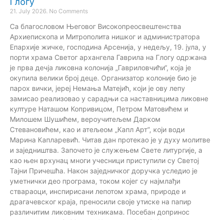
Глогу
21. July 2026.
No Comments
Са благословом Његовог Високопреосвештенства
Архиепископа и Митрополита нишког и администратора
Епархије жичке, господина Арсенија, у недељу, 19. јула, у
порти храма Светог архангела Гаврила на Глогу одржана
је прва дечја ликовна колонија „Гавриловчићи“, која је
окупила велики број деце. Организатор колоније био је
парох вички, јереј Немања Матејић, који је ову лепу
замисао реализовао у сарадњи са наставницима ликовне
културе Наташом Копривицом, Петром Матовићем и
Милошем Шушићем, вероучитељем Дарком
Стевановићем, као и атељеом „Капл Арт“, који води
Марина Капларевић. Читав дан протекао је у духу молитве
и заједништва. Започето је служењем Свете литургије, а
као њен врхунац многи учесници приступили су Светој
Тајни Причешћа. Након заједничког доручка уследио је
уметнички део програма, током којег су најмлађи
ствараоци, инспирисани лепотом храма, природе и
драгачевског краја, преносили своје утиске на папир
различитим ликовним техникама. Посебан допринос