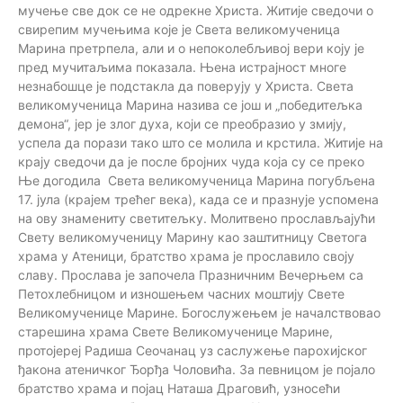
мучење све док се не одрекне Христа. Житије сведочи о
свирепим мучењима које је Света великомученица
Марина претрпела, али и о непоколебљивој вери коју је
пред мучитаљима показала. Њена истрајност многе
незнабошце је подстакла да поверују у Христа. Света
великомученица Марина назива се још и „победитељка
демона“, јер је злог духа, који се преобразио у змију,
успела да порази тако што се молила и крстила. Житије на
крају сведочи да је после бројних чуда која су се преко
Ње догодила Света великомученица Марина погубљена
17. јула (крајем трећег века), када се и празнује успомена
на ову знамениту светитељку. Молитвено прослављајући
Свету великомученицу Марину као заштитницу Светога
храма у Атеници, братство храма је прославило своју
славу. Прослава је започела Празничним Вечерњем са
Петохлебницом и изношењем часних моштију Свете
Великомученице Марине. Богослужењем је началствовао
старешина храма Свете Великомученице Марине,
протојереј Радиша Сеочанац уз саслужење парохијског
ђакона атеничког Ђорђа Чоловића. За певницом је појало
братство храма и појац Наташа Драговић, узносећи