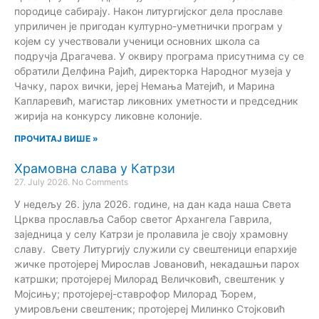
породице сабирају. Након литургијског дела прославе
уприличен је пригодан културно-уметнички програм у
којем су учествовали ученици основних школа са
подручја Драгачева. У оквиру програма присутнима су се
обратили Делфина Рајић, директорка Народног музеја у
Чачку, парох вички, јереј Немања Матејић, и Марина
Капларевић, магистар ликовних уметности и председник
жирија на конкурсу ликовне колоније.
ПРОЧИТАЈ ВИШЕ »
Храмовна слава у Катрзи
27. July 2026.
No Comments
У недељу 26. јула 2026. године, на дан када наша Света
Црква прославља Сабор светог Архангела Гаврила,
заједница у селу Катрзи је пролавила је своју храмовну
славу. Свету Литургију служили су свештеници епархије
жичке протојереј Мирослав Јовановић, некадашњи парох
катршки; протојереј Милорад Величковић, свештеник у
Мојсињу; протојереј-ставрофор Милорад Ђорем,
умировљени свештеник; протојереј Милинко Стојковић