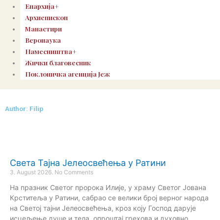
Епархија+
Архиепископ
Манастири
Веронаука
Намесништва+
Жички благовесник
Поклоничка агенција Јеж
Author:
Filip
Page
Page
Page
Page
Света Тајна Јелеосвећења у Ратини
3. August 2026.
No Comments
На празник Светог пророка Илије, у храму Светог Јована
Крститеља у Ратини, сабрао се велики број верног народа
на Светој тајни Јелеосвећења, кроз коју Господ дарује
исцељење душе и тела, опроштај грехова и духовно