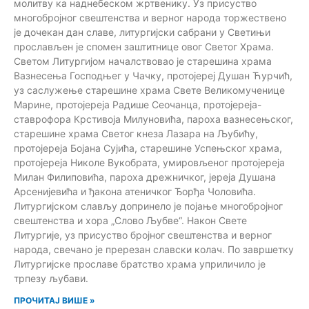
молитву ка наднебеском жртвенику. Уз присуство
многобројног свештенства и верног народа торжествено
je дочекан дан славе, литургијски сабрани у Светињи
прослављен је спомен заштитнице овог Светог Храма.
Светом Литургијом началствовао је старешина храма
Вазнесења Господњег у Чачку, протојереј Душан Ћурчић,
уз саслужење старешине храма Свете Великомученице
Марине, протојереја Радише Сеочанца, протојереја-
ставрофора Крстивоја Милуновића, пароха вазнесењског,
старешине храма Светог кнеза Лазара на Љубићу,
протојереја Бојана Сујића, старешине Успењског храма,
протојереја Николе Вукобрата, умировљеног протојереја
Милан Филиповића, пароха дрежничког, јереја Душана
Арсенијевића и ђакона атеничког Ђорђа Чоловића.
Литургијском слављу допринело је појање многобројног
свештенства и хора „Слово Љубве“. Након Свете
Литургије, уз присуство бројног свештенства и верног
народа, свечано је пререзан славски колач. По завршетку
Литургијске прославе братство храма уприличило је
трпезу љубави.
ПРОЧИТАЈ ВИШЕ »