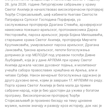
26. јула 2026. године Литургијским сабрањем у храму
Светог Ахилија је началствовао високопречасни протојереј
Ђорђе Стојисављевић, шеф кабинета Његове Светости
Патријарха Српског Господина Порфирија, уз
саслуживање протојереја Драгана Стевића, архијерејског
намесника пожешко-ариљског, протонамесника Дарка
Несторовића, пароха ариљског, јереја Бојана Милошевића,
старешине храма Светог Ахилија, протојереја Мирчете
Крупниковића, умировљеног пароха ариљског, Драгана
Јанковића, ђакона ариљског, лепоти богослужења
допринео је хор МЕЛОДИ под управом госпође Дивне
Љубојевић, која је у дане АРЛЕМА при храму Светог
Ахилија држала часове духовног појања, и молитвеног
учешћа сабора православих хришћана из Ариља, али и
читаве Србије. Након вечерњег богослужења одржано је
друго духовно вече, којим је завршен 17. АРЛЕММ по реду.
Порта храма Светог Ахилија је била мала да прими
сабрани народ, који је био удостојен да ужива у богатом
програму. Високопречасни протојереј Ђорђе
Стојисављевић је произнео беседу на тему црквене
музике, њеном значају и развоју кроз историју, док нас је