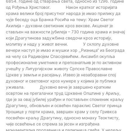
6854. године од стварања света, односно из 1296. године
од Рођења Христовог. Након кратког историјата
храма велики број присутног народа је имаo прилику да
чује беседу оца Бранка Росића на тему: Храм Светог
Ахилија – духовни светионик кроз векове. Акценат је
стављен на важности јубилеја – 730 година храма и значај
који Драгутинова задужбина сведочи кроз историју,
молитву и наду у живот вечни. У склопу духовне
вечери наступ је имао и мушки хор ,,Ризница“ из Београда
на челу са Радивојем Спасојевићем. Ансамбл окупља
професионалне уметнике и препознатљив је по активном
учешћу у Литургијском животу Српске Православне
Цркве у земљи и расејању. Извео је незаборавни спој
духовног и световног кроз нумере у којима је публика
уживала. Духовно вече је завршено кратким
освртом на прегалачки труд Црквене Општине у Ариљу,
где је за овај јубилеј урађен и постављен споменик краљу
Драгутину, обновљен и освећен параклис Светог принца
Урошице у порти храма, завршен храм у селу Гривкса
посвећен краљу Драгутину, односно монаху Теоктисту,
чије освећење се спрема за јесен и изграђена
монументална продавница и палионица свећа. У недељу