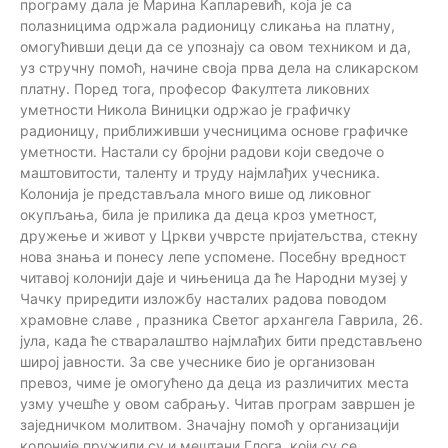
програму дала је Марина Капларевић, која је са
полазницима одржала радионицу сликања на платну,
омогућивши деци да се упознају са овом техником и да,
уз стручну помоћ, начине своја прва дела на сликарском
платну. Поред тога, професор Факултета ликовних
уметности Никола Виницки одржао је графичку
радионицу, приближивши учесницима основе графичке
уметности. Настали су бројни радови који сведоче о
маштовитости, таленту и труду најмлађих учесника.
Колонија је представљала много више од ликовног
окупљања, била је прилика да деца кроз уметност,
дружење и живот у Цркви учврсте пријатељства, стекну
нова знања и понесу лепе успомене. Посебну вредност
читавој колонији даје и чињеница да ће Народни музеј у
Чачку приредити изложбу насталих радова поводом
храмовне славе , празника Светог архангела Гаврила, 26.
јула, када ће стваралаштво најмлађих бити представљено
широј јавности. За све учеснике био је организован
превоз, чиме је омогућено да деца из различитих места
узму учешће у овом сабрању. Читав програм завршен је
заједничком молитвом. Значајну помоћ у организацији
колоније пружили су и мештани Глога, који су се