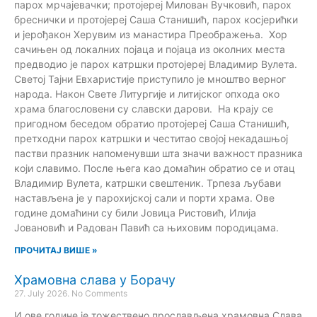
парох мрчајевачки; протојереј Милован Вучковић, парох
бреснички и протојереј Саша Станишић, парох косјерићки
и јерођакон Херувим из манастира Преображења. Хор
сачињен од локалних појаца и појаца из околних места
предводио је парох катршки протојереј Владимир Вулета.
Светој Тајни Евхаристије приступило је мноштво верног
народа. Након Свете Литургије и литијског опхода око
храма благословени су славски дарови. На крају се
пригодном беседом обратио протојереј Саша Станишић,
претходни парох катршки и честитао својој некадашњој
пастви празник напоменувши шта значи важност празника
који славимо. После њега као домаћин обратио се и отац
Владимир Вулета, катршки свештеник. Трпеза љубави
настављена је у парохијској сали и порти храма. Ове
године домаћини су били Јовица Ристовић, Илија
Јовановић и Радован Павић са њиховим породицама.
ПРОЧИТАЈ ВИШЕ »
Храмовна слава у Борачу
27. July 2026.
No Comments
И ове године је тожествено прослављена храмовна Слава