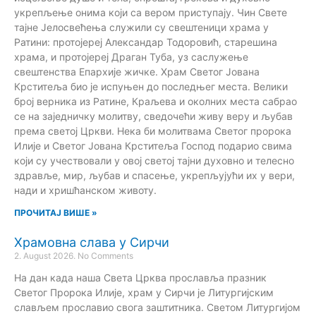
укрепљење онима који са вером приступају. Чин Свете
тајне Јелосвећења служили су свештеници храма у
Ратини: протојереј Александар Тодоровић, старешина
храма, и протојереј Драган Туба, уз саслужење
свештенства Епархије жичке. Храм Светог Јована
Крститеља био је испуњен до последњег места. Велики
број верника из Ратине, Краљева и околних места сабрао
се на заједничку молитву, сведочећи живу веру и љубав
према светој Цркви. Нека би молитвама Светог пророка
Илије и Светог Јована Крститеља Господ подарио свима
који су учествовали у овој светој тајни духовно и телесно
здравље, мир, љубав и спасење, укрепљујући их у вери,
нади и хришћанском животу.
ПРОЧИТАЈ ВИШЕ »
Храмовна слава у Сирчи
2. August 2026.
No Comments
На дан када наша Света Црква прославља празник
Светог Пророка Илије, храм у Сирчи је Литургијским
слављем прославио свога заштитника. Светом Литургијом