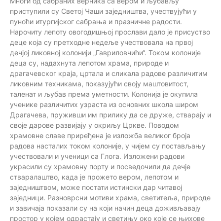
Многи од сабраних верника са вером и љубављу
приступили су Светој Чаши заједништва, учествујући у
пуноћи итургијског сабрања и празничне радости.
Нарочиту лепоту овогодишњој прослави дало је присуство
деце која су претходне недеље учествовала на првој
дечјој ликовној колонији „Гавриловчићи“. Током колоније
деца су, надахнута лепотом храма, природе и
драгачевског краја, цртала и сликала радове различитим
ликовним техникама, показујући своју маштовитост,
таленат и љубав према уметности. Колонија је окупила
ученике различитих узраста из основних школа широм
Драгачева, пруживши им прилику да се друже, стварају и
своје дарове развијају у окриљу Цркве. Поводом
храмовне славе приређена је изложба великог броја
радова насталих током колоније, у чијем су постављању
учествовали и ученици са Глога. Изложени радови
украсили су храмовну порту и посведочили да дечје
стваралаштво, када је прожето вером, лепотом и
заједништвом, може постати истински дар читавој
заједници. Разноврсни мотиви храма, светитеља, природе
и завичаја показали су на који начин деца доживљавају
простор у којем одрастају и светињу око које се њихове