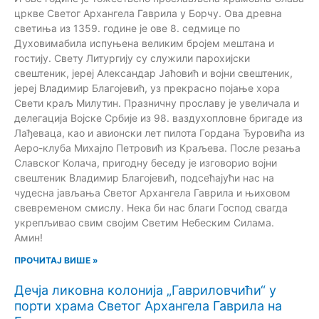
цркве Светог Архангела Гаврила у Борчу. Ова древна
светиња из 1359. године је ове 8. седмице по
Духовимабила испуњена великим бројем мештана и
гостију. Свету Литургију су служили парохијски
свештеник, јереј Александар Јаћовић и војни свештеник,
јереј Владимир Благојевић, уз прекрасно појање хора
Свети краљ Милутин. Празничну прославу је увеличала и
делегација Војске Србије из 98. ваздухопловне бригаде из
Лађеваца, као и авионски лет пилота Гордана Ђуровића из
Аеро-клуба Михајло Петровић из Краљева. После резања
Славског Колача, пригодну беседу је изговорио војни
свештеник Владимир Благојевић, подсећајући нас на
чудесна јављања Светог Архангела Гаврила и њиховом
свевременом смислу. Нека би нас благи Господ свагда
укрепљивао свим својим Светим Небеским Силама.
Амин!
ПРОЧИТАЈ ВИШЕ »
Дечја ликовна колонија „Гавриловчићи“ у
порти храма Светог Архангела Гаврила на