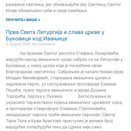
разорене светиње, јер обнављајући ову Светињу Светог
Илије обнављамо себе и своје памћење.
ПРОЧИТАЈ ВИШЕ »
Прва Света Литургија и слава цркве у
Буковици код Ивањице
2. August 2026.
No Comments
На празник Светог деспота Стефана Лазаревића
верујући народ ивањичког краја сабрао се на Литургији у
Буковици, у новој цркви која је посвећена овом
благородном светитељу. Сабрањем је началствовао јереј
Младен Миливојевић, старешина ивањичке цркве и
надлежни парох, уз саслуживање протојереја Синише
Пецића, првог пароха ивањичког и јереја Душана
Тодорића, пароха у Лукама. Богослужење је
украсило торжествено појање ивањичког црквеног хора,
и протојереја-ставрофора Славише Стјепановића,
некадашњег пароха треће ивањичке парохије. Светој
Тајни Тела и Крви Христове приступио је велики број
верујућих потврђујући тако да Црква није само