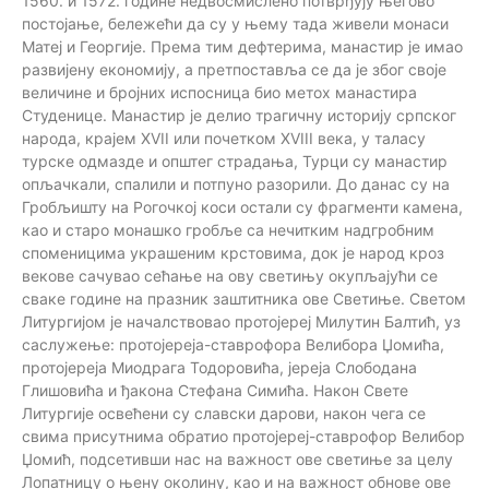
1560. и 1572. године недвосмислено потврђују његово
постојање, бележећи да су у њему тада живели монаси
Матеј и Георгије. Према тим дефтерима, манастир је имао
развијену економију, а претпоставља се да је због своје
величине и бројних испосница био метох манастира
Студенице. Манастир је делио трагичну историју српског
народа, крајем XVII или почетком XVIII века, у таласу
турске одмазде и општег страдања, Турци су манастир
опљачкали, спалили и потпуно разорили. До данас су на
Гробљишту на Рогочкој коси остали су фрагменти камена,
као и старо монашко гробље са нечитким надгробним
споменицима украшеним крстовима, док је народ кроз
векове сачувао сећање на ову светињу окупљајући се
сваке године на празник заштитника ове Светиње. Светом
Литургијом је началствовао протојереј Милутин Балтић, уз
саслужење: протојереја-ставрофора Велибора Џомића,
протојереја Миодрага Тодоровића, јереја Слободана
Глишовића и ђакона Стефана Симића. Након Свете
Литургије освећени су славски дарови, након чега се
свима присутнима обратио протојереј-ставрофор Велибор
Џомић, подсетивши нас на важност ове светиње за целу
Лопатницу о њену околину, као и на важност обнове ове