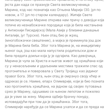
јеста дан када се празнује Света великомученица
Марина, код нас познатија као Огњена Марија (30. јул по
новом, а 17. јул по старом календару). Житије Свете
великомученице Марине открива нам причу о девојци која
потиче из незнабожачке породице која је била настањена
у Антиохији Писидијској (Мала Азија у близини данашње
Анталије, југ Турске). Њен отац био је жрец
(многобожачки свештеник), а мајка је преминула још док
је Марина била беба. Због тога Марина је, на иницијативу
њеног оца, још као мала напустила родитељски дом и
била предата доиљи која ју је одгајила. Као девојчица,
Марина је чула за Христа и његов живот од хришћана који
су у ненасељеним и удаљеним местима тражили спас од
прогонитеља и поверовала у Свету Тројицу као јединог
правог Бога. Због тога, њен отац је омрзнуо своју кћер и
одрекао је се. Наиме, епарх Олимврије, који је био позната
као прогонитељ хришћана, на једном од својих путовања
срео је Марину, одушевио се њеном лепотом и пожелео
да је узме за жену. Марина одбија брачну понуду,
исповедајући при том да је хришћанка. Због тога,
Олимврије наређује да се Марина ухапси и да се преда на