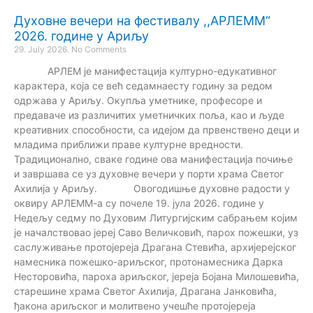
Духовне вечери на фестивалу ,,АРЛЕММ“
2026. године у Ариљу
29. July 2026.
No Comments
АРЛЕМ је манифестација културно-едукативног
карактера, која се већ седамнаесту годину за редом
одржава у Ариљу. Окупља уметнике, професоре и
предаваче из различитих уметничких поља, као и људе
креативних способности, са идејом да првенствено деци и
младима приближи праве културне вредности.
Традиционално, сваке године ова манифестација почиње
и завршава се уз духовне вечери у порти храма Светог
Ахилија у Ариљу. Овогодишње духовне радости у
оквиру АРЛЕММ-а су почеле 19. јула 2026. године у
Недељу седму по Духовим Литургијским сабрањем којим
је началствовао јереј Саво Величковић, парох пожешки, уз
саслуживање протојереја Драгана Стевића, архијерејског
намесника пожешко-ариљског, протонамесника Дарка
Несторовића, пароха ариљског, јереја Бојана Милошевића,
старешине храма Светог Ахилија, Драгана Јанковића,
ђакона ариљског и молитвено учешће протојереја