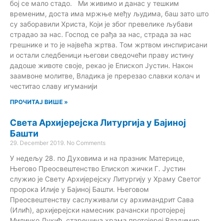
бој се мало стадо. Ми живимо и данас у тешким
временим, доста има мржње међу људима, баш зато што
су заборавили Христа, Који је због превелике љубави
страдао за нас. Господ се рађа за нас, страда за нас
грешнике и то је највећа жртва. Том жртвом инспирисани
и остали следбеници његови сведочећи праву истину
дадоше животе своје, рекао је Епископ Јустин. Након
заамвоне молитве, Владика је пререзао славки колач и
честитао славу игуманији
ПРОЧИТАЈ ВИШЕ »
Света Архијерејска Литургија у Бајиној
Башти
29. December 2019.
No Comments
У недељу 28. по Духовима и на празник Материце,
Његово Преосвештенство Епископ жички Г. Јустин
служио је Свету Архијерејску Литургију у Храму Светог
пророка Илије у Бајиној Башти. Његовом
Преосвештенству саслуживали су архимандрит Сава
(Илић), архијерејски намесник рачански протојереј
Милинко Лукић, старешина храма протојереј Владимир