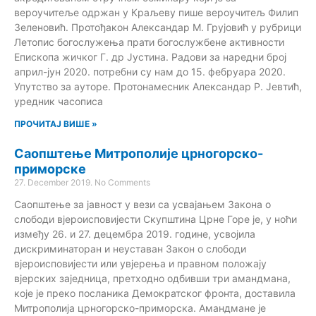
вероучитеље одржан у Краљеву пише вероучитељ Филип
Зеленовић. Протођакон Александар М. Грујовић у рубрици
Летопис богослужења прати богослужбене активности
Епископа жичког Г. др Јустина. Радови за наредни број
април-јун 2020. потребни су нам до 15. фебруара 2020.
Упутство за ауторе. Протонамесник Александар Р. Јевтић,
уредник часописа
ПРОЧИТАЈ ВИШЕ »
Саопштење Митрополије црногорско-
приморске
27. December 2019.
No Comments
Саопштење за јавност у вези са усвајањем Закона о
слободи вјероисповијести Скупштина Црне Горе је, у ноћи
између 26. и 27. децембра 2019. године, усвојила
дискриминаторан и неуставан Закон о слободи
вјероисповијести или увјерења и правном положају
вјерских заједница, претходно одбивши три амандмана,
које је преко посланика Демократског фронта, доставила
Митрополија црногорско-приморска. Амандмане је