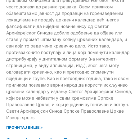
приликом копирања или прекуцавања његовог текста
често долази до разних грешака. Овом приликом
обавештавамо јавност да продавци на горенаведеним
локацијама не продају црквени календар већ његов
фалсификат и да ниједне новине нису од Светог
Архијерејског Синода добиле одобрење да објаве или
ставе у промет штампану копију црквених календара, и
сви који то раде чине кривично дело. Исто тако,
противзаконито поступају и лица која поменути календар
дистрибуирају у дигиталном формату (на интернет-
страницама, у виду апликација, итд.), због чега могу
одговарати кривично, као и претходно споменути
појединци и групе. Као и претходних година, тако и овом
приликом позивамо верни народ да користи искључиво
црквени календар у издању Светог Архијерејског Синода,
који се може набавити у свим храмовима Српске
Православне Цркве, и који је једини аутентичан и потпун.
Свети Архијерејски Синод Српске Православне Цркве
Извор: spc.rs
ПРОЧИТАЈ ВИШЕ »