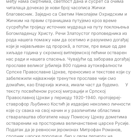
међу нама смртнима, светлост дана и сусрет са очима
читалаца дочекао је нови број часописа Жички
благовесник. Заједно са Светим Николајем Охридским и
Жичким на првим страницама путујемо кроз време
сусрећући тројицу источних мудраца на путу поклоњења
Богомладенцу Христу. Речи Златоустог проповедника из
рода нашега помажу нам да осетимо и разумемо догађај
који је најављиван од пророкâ, а потом, пре више од две
хиљаде година у скромној витлејемској пећини остварен
нас ради и нашега спасења. Чувајући од заборава догађај
прославе великог јубилеја 800 година аутокефалности
Српске Православне Цркве, преносимо и текстове који су
забележили најважније тренутке прославе чији смо
домаћин, као Епархија жичка, имали част да будемо. У
тексту посвећеном руској миграцији и Српској
Православној Цркви у периоду 1920-1940. протојереј-
ставрофор Љубинко Костић је издвојио неколико личности
које су свака на свој начин и у различитим областима
стваралаштва обогатиле нашу Помесну Цркву дометима
оствареним на просторима величанствене царске Русије.
Податак да је ревносни јеромонах Митрофан Романов,
сродник царске породице, био у овом периоду на