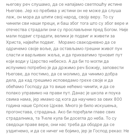
његову реч слушамо, да се напајамо светлошћу истине
Његове. Јер ко пребива у истини он не може да слуша
лаж, он мора да штити свој народ, своју веру. То су
чинили сви наши преци, и баш због тога што су због вере и
отечества страдали они су прослављени пред Богом. Није
мали подвиг страдати, велики је подвиг и живети за
Христа, највећи подвиг. Морамо свакодневно да се
одричемо своје воље, да остављамо грешни живот пун
сласти и варљивих жеља, и да прихватимо трновит пут
који води у Царство небеско. А да би то могли да
испунимо потребно је да држимо реч Божију, заповести
Његове, да постимо, да се молимо, да чинимо добра
дела, да кад грешимо исповедамо грехе своје и да
обећамо Господу да то више нећемо чинити, и да се
полако управимо на прави пут. Данас је школа и поука
свима нама, јер имамо од кога да научимо за ових 800
година наше Српске Цркве. Много је било искушења,
прогонстава, страдања. Ако би поређали главе свих
страдалника, та Ћеле кула би досегла до неба. То су
сведоци праве вере, они нас треба да ободре да се
уздигнемо, и да се ничег не бојимо, јер је Господ рекао: Не