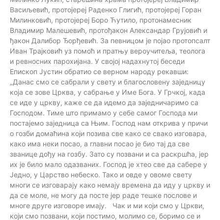
Васиљевић, протојереј Раденко Глигић, протојереј Горан
Милинковић, протојереј Боро Ћутило, протонамесник
Владимир Малешевић, протођакон Александар Грујовић и
ђакон Далибор Ђорђевић. За певницом је појао протопсалт
Иван Трајковић уз помоћ и пратњу вероучитеља, теолога
и ревносних парохијана. У својој надахнутој беседи
Епископ Јустин обратио се верном народу рекавши:
„Данас смо се сабрали у свету и благословену заједницу
која се зове Црква, у сабрање у Име Бога. У Грчкој, када
се иде у цркву, каже се да идемо да заједничаримо са
Господом. Тиме што примамо у себе самог Господа ми
постајемо заједница са Њим. Господ нам открива у причи
о гозби домаћина који позива све како се свако изговара,
како има неки посао, а главни посао је био тај да све
званице дођу на гозбу. Зато су позвани и са раскршћа, јер
их је било мало одазваних. Господ је хтео све да сабере у
Једно, у Царство небеско. Тако и овде у овоме свету
многи се изговарају како немају времена да иду у цркву и
да се моле, не могу да посте јер раде тешке послове и
многе друге изговоре имају. Чак и ми који смо у Цркви,
који смо позвани, који постимо, молимо се, боримо се и