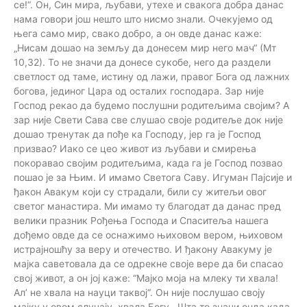
се!“. Он, Син мира, љубави, утехе и свакога добра данас
нама говори још нешто што нисмо знали. Очекујемо од
њега само мир, свако добро, а он овде данас каже:
„Нисам дошао на земљу да донесем мир него мач“ (Мт
10,32). То не значи да донесе сукобе, него да раздели
светлост од таме, истину од лажи, правог Бога од лажних
богова, јединог Цара од осталих господара. Зар није
Господ рекао да будемо послушни родитељима својим? А
зар није Свети Сава све слушао своје родитеље док није
дошао тренутак да пође ка Господу, јер га је Господ
призвао? Иако се цео живот из љубави и смирења
покоравао својим родитељима, када га је Господ позвао
пошао је за Њим. И имамо Светога Саву. Игуман Пајсије и
ђакон Авакум који су страдали, били су житељи овог
светог манастира. Ми имамо ту благодат да данас пред
велики празник Рођења Господа и Спаситеља нашега
дођемо овде да се оснажимо њиховом вером, њиховом
истрајношћу за веру и отечество. И ђакону Авакуму је
мајка саветовала да се одрекне своје вере да би спасао
свој живот, а он јој каже: “Мајко моја на млеку ти хвала!
Ал’ не хвала на науци таквој“. Он није послушао своју
мајку у овом случају, хвала Богу . Шта то значи онда када