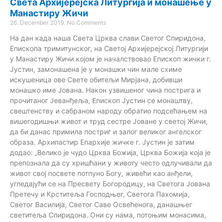
Света Архијерејска Литургија и монашење у
Манастиру Жичи
26. December 2019.
No Comments
На дан када наша Света Црква слави Светог Спиридона,
Епископа тримитунског, на Светој Архијерејској Литургији
у Манастиру Жичи којом је началствовао Епископ жички г.
Јустин, замонашена је у монашки чин мале схиме
искушеница ове Свете обитељи Мирјана, добивши
монашко име Јована. Након узвишеног чина пострига и
прочитаног Јеванђеља, Eпископ Јустин се монаштву,
свештенству и сабраном народу обратио подсећањем на
вишегодишњи живот и труд сестре Јоване у светој Жичи,
да би данас примила постриг и залог великог ангелског
образа. Архипастир Епархије жичке г. Јустин је затим
додао: „Велико је чудо Црква Божија, Црква Божија која је
препознала да су хришћани у животу често одлучивали да
живот свој посвете потпуно Богу, живећи као анђели,
угледајући се на Пресвету Богородицу, на Светога Јована
Претечу и Крститеља Господњег, Светога Пахомија,
Светог Василија, Светог Саве Освећенога, данашњег
светитеља Спиридона. Они су нама, потоњим монасима,