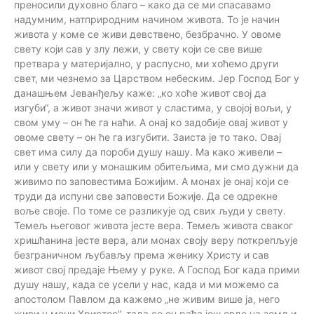
преносили духовно благо – како да се ми спасавамо
надумним, натприродним начином живота. То је начин
живота у коме се живи девствено, безбрачно. У овоме
свету који сав у злу лежи, у свету који се све више
претвара у материјално, у распусно, ми хоћемо други
свет, ми чезнемо за Царством небеским. Јер Господ Бог у
данашњем Јеванђељу каже: „ко хоће живот свој да
изгуби“, а живот значи живот у сластима, у својој вољи, у
свом уму – он ће га наћи. А онај ко задобије овај живот у
овоме свету – он ће га изгубити. Заиста је то тако. Овај
свет има силу да пороби душу нашу. Ма како живели –
или у свету или у монашким обитељима, ми смо дужни да
живимо по заповестима Божијим. А монах је онај који се
труди да испуни све заповести Божије. Да се одрекне
воље своје. По томе се разликује од свих људи у свету.
Темељ његовог живота јесте вера. Темељ живота сваког
хришћанина јесте вера, али монах своју веру поткрепљује
безграничном љубављу према женику Христу и сав
живот свој предаје Њему у руке. А Господ Бог када прими
душу нашу, када се усели у нас, када и ми можемо са
апостолом Павлом да кажемо „не живим више ја, него
живи у мени Христос“, тада се он рађа још овде на земљи