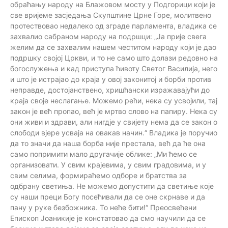
обраћању народу на Блажовом мосту у Подгорици који је
све вријеме засједања Скупштине Црне Горе, молитвено
протествовао недалеко од зграде парламента, владика се
захвалио сабраном народу на подршци: „Ја прије свега
желим да се захвалим нашем честитом народу који је дао
подршку својој Цркви, и то не само што долази редовно на
богослужења и кад приступа ћивоту Светог Василија, него
и што је истрајао до краја у овој законитој и борби против
неправде, достојанствено, хришћански изражавајући до
краја своје неслагање. Можемо рећи, нека су усвојили, тај
закон је већ пропао, већ је мртво слово на папиру. Нека су
они живи и здрави, али нигдје у свијету нема да се закон о
слободи вјере усваја на овакав начин.“ Владика је поручио
да то значи да наша борба није престала, већ да ће она
само попримити мало другачије облике: „Ми ћемо се
организовати. У свим крајевима, у свим градовима, и у
свим селима, формираћемо одборе и братства за
одбрану светиња. Не можемо допустити да светиње које
су наши преци Богу посећивали да се оне скрнаве и да
пану у руке безбожника. То неће бити!“ Преосвећени
Епископ Јоаникије је констатовао да смо научили да се