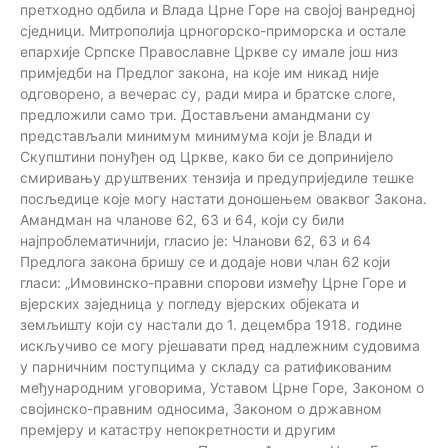
претходно одбила и Влада Црне Горе на својој ванредној
сједници. Митрополија црногорско-приморска и остале
епархије Српске Православне Цркве су имале још низ
примједби на Предлог закона, на које им никад није
одговорено, а вечерас су, ради мира и братске слоге,
предложили само три. Достављени амандмани су
представљали минимум минимума који је Влади и
Скупштини понуђен од Цркве, како би се допринијело
смиривању друштвених тензија и предуприједиле тешке
посљедице које могу настати доношењем оваквог Закона.
Амандман на чланове 62, 63 и 64, који су били
најпроблематичнији, гласио је: Чланови 62, 63 и 64
Предлога закона бришу се и додаје нови члан 62 који
гласи: „Имовинско-правни спорови између Црне Горе и
вјерских заједница у погледу вјерских објеката и
земљишту који су настали до 1. децембра 1918. године
искључиво се могу рјешавати пред надлежним судовима
у парничним поступцима у складу са ратификованим
међународним уговорима, Уставом Црне Горе, Законом о
својинско-правним односима, Законом о државном
премјеру и катастру непокретности и другим