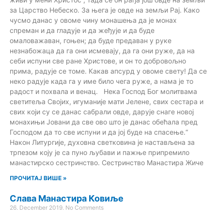
за Царство Небеско. За њега је овде на земљи Рај. Како
чусмо данас у овоме чину монашења да је монах
спреман и да гладује и да жеђује и да буде
омаловажаван, гоњен; да буде предаван у руке
незнабожаца да га они исмевају, да га они руже, да на
себи испуни све ране Христове, и он то добровољно
прима, радује се томе. Какав апсурд у овоме свету! Да се
неко радује када га у име било чега руже, а нама је то
радост и похвала и венац. Нека Господ Бог молитвама
светитеља Својих, игуманије мати Јелене, свих сестара и
свих који су се данас сабрали овде, дарује снаге новој
монахињи Јовани да све ово што је данас обећала пред
Господом да то све испуни и да јој буде на спасење.“
Након Литургије, духовна светковина је настављена за
трпезом коју је са пуно љубави и пажње припремило
манастирско сестринство. Сестринство Манастира Жиче
ПРОЧИТАЈ ВИШЕ »
Слава Манастира Ковиље
26. December 2019.
No Comments