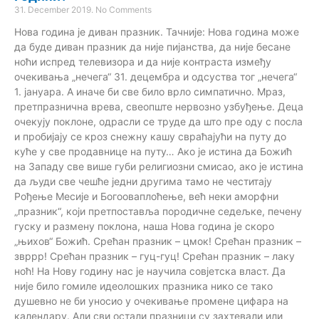
31. December 2019.
No Comments
Нова година је диван празник. Тачније: Нова година може
да буде диван празник да није пијанства, да није бесане
ноћи испред телевизора и да није контраста између
очекивања „нечега“ 31. децембра и одсуства тог „нечега“
1. јануара. А иначе би све било врло симпатично. Мраз,
претпразнична врева, свеопште нервозно узбуђење. Деца
очекују поклоне, одрасли се труде да што пре оду с посла
и пробијају се кроз снежну кашу свраћајући на путу до
куће у све продавнице на путу… Ако је истина да Божић
на Западу све више губи религиозни смисао, ако је истина
да људи све чешће једни другима тамо не честитају
Рођење Месије и Богооваплоћење, већ неки аморфни
„празник“, који претпоставља породичне седељке, печену
гуску и размену поклона, наша Нова година је скоро
„њихов“ Божић. Срећан празник – цмок! Срећан празник –
звррр! Срећан празник – гуц-гуц! Срећан празник – лаку
ноћ! На Нову годину нас је научила совјетска власт. Да
није било гомиле идеолошких празника нико се тако
душевно не би уносио у очекивање промене цифара на
календару. Али сви остали празници су захтевали или