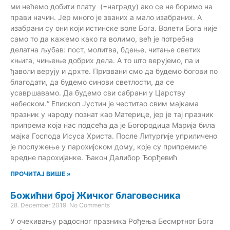
ми нећемо добити плату (=награду) ако се не боримо на
прави начин. Јер много је званих а мало изабраних. А
изабрани су они који истинске воле Бога. Волети Бога није
само то да кажемо како га волимо, већ је потребна
делатна љубав: пост, молитва, бдење, читање светих
књига, чињење добрих дела. А то што верујемо, па и
ђаволи верују и дрхте. Призвани смо да будемо богови по
благодати, да будемо синови светлости, да се
усавршавамо. Да будемо сви сабрани у Царству
небеском.“ Епископ Јустин је честитао свим мајкама
празник у народу познат као Материце, јер је тај празник
припрема која нас подсећа да је Богородица Марија била
мајка Господа Исуса Христа. После Литургије уприличено
је послужење у парохијском дому, које су припремиле
вредне парохијанке. Ђакон Далибор Ђорђевић
ПРОЧИТАЈ ВИШЕ »
Божићни број Жичког благовесника
28. December 2019.
No Comments
У очекивању радосног празника Рођења Бесмртног Бога