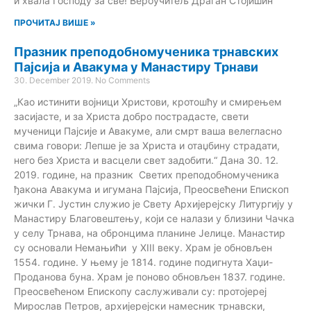
и хвала Господу за све! Вероучитељ Драган Стојишин
ПРОЧИТАЈ ВИШЕ »
Празник преподобномученика трнавских
Пајсија и Авакума у Манастиру Трнави
30. December 2019.
No Comments
„Као истинити војници Христови, кротошћу и смирењем
засијасте, и за Христа добро пострадасте, свети
мученици Пајсије и Авакуме, али смрт ваша велегласно
свима говори: Лепше је за Христа и отаџбину страдати,
него без Христа и васцели свет задобити.“ Дана 30. 12.
2019. године, на празник Светих преподобномученика
ђакона Авакума и игумана Пајсија, Преосвећени Епископ
жички Г. Јустин служио је Свету Архијерејску Литургију у
Манастиру Благовештењу, који се налази у близини Чачка
у селу Трнава, на обронцима планине Јелице. Манастир
су основали Немањићи у XIII веку. Храм је обновљен
1554. године. У њему је 1814. године подигнута Хаџи-
Проданова буна. Храм је поново обновљен 1837. године.
Преосвећеном Епископу саслуживали су: протојереј
Мирослав Петров, архијерејски намесник трнавски,