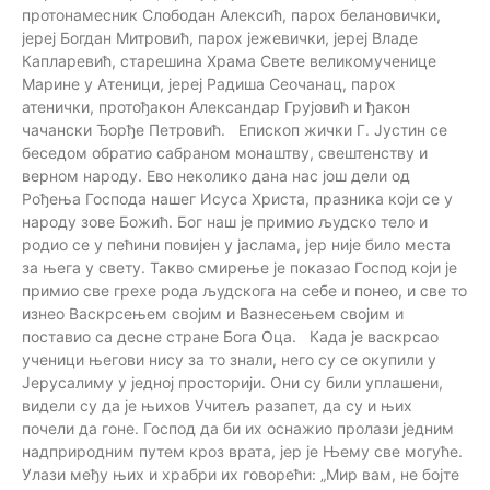
протонамесник Слободан Алексић, парох белановички,
јереј Богдан Митровић, парох јежевички, јереј Владе
Капларевић, старешина Храма Свете великомученице
Марине у Атеници, јереј Радиша Сеочанац, парох
атенички, протођакон Александар Грујовић и ђакон
чачански Ђорђе Петровић. Епископ жички Г. Јустин се
беседом обратио сабраном монаштву, свештенству и
верном народу. Ево неколико дана нас још дели од
Рођења Господа нашег Исуса Христа, празника који се у
народу зове Божић. Бог наш је примио људско тело и
родио се у пећини повијен у јаслама, јер није било места
за њега у свету. Такво смирење је показао Господ који је
примио све грехе рода људскога на себе и понео, и све то
изнео Васкрсењем својим и Вазнесењем својим и
поставио са десне стране Бога Оца. Када је васкрсао
ученици његови нису за то знали, него су се окупили у
Јерусалиму у једној просторији. Они су били уплашени,
видели су да је њихов Учитељ разапет, да су и њих
почели да гоне. Господ да би их оснажио пролази једним
надприродним путем кроз врата, јер је Њему све могуће.
Улази међу њих и храбри их говорећи: „Мир вам, не бојте