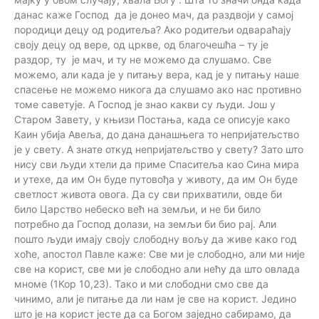
данас каже Господ да је донео мач, да раздвоји у самој
породици децу од родитеља? Ако родитељи одвараћају
своју децу од вере, од цркве, од благочешћа – ту је
раздор, ту је мач, и ту не можемо да слушамо. Све
можемо, али када је у питању вера, кад је у питању наше
спасење не можемо никога да слушамо ако нас противно
томе саветује. А Господ је знао какви су људи. Још у
Старом Завету, у књизи Постања, када се описује како
Каин убија Авеља, до дана данашњега то непријатељство
је у свету. А знате откуд непријатељство у свету? Зато што
нису сви људи хтели да приме Спаситеља као Сина мира
и утехе, да им Он буде путовођа у животу, да им Он буде
светлост живота овога. Да су сви прихватили, овде би
било Царство небеско већ на земљи, и не би било
потребно да Господ долази, на земљи би био рај. Али
пошто људи имају своју слободну вољу да живе како год
хоће, апостол Павле каже: Све ми је слободно, али ми није
све на корист, све ми је слобoдно али нећу да што овлада
мноме (1Кор 10,23). Тако и ми слободни смо све да
чинимо, али је питање да ли нам је све на корист. Једино
што је на корист јесте да са Богом заједно сабирамо, да