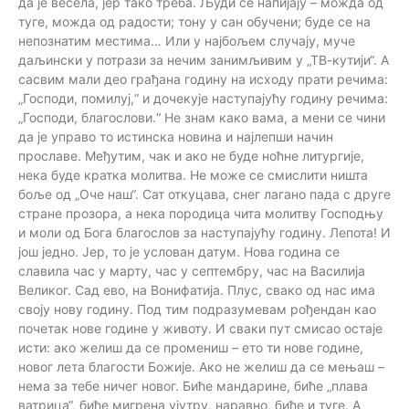
да је весела, јер тако треба. Људи се напијају – можда од
туге, можда од радости; тону у сан обучени; буде се на
непознатим местима… Или у најбољем случају, муче
даљински у потрази за нечим занимљивим у „ТВ-кутији“. А
сасвим мали део грађана годину на исходу прати речима:
„Господи, помилуј,“ и дочекује наступајућу годину речима:
„Господи, благослови.“ Не знам како вама, а мени се чини
да је управо то истинска новина и најлепши начин
прославе. Међутим, чак и ако не буде ноћне литургије,
нека буде кратка молитва. Не може се смислити ништа
боље од „Оче наш“. Сат откуцава, снег лагано пада с друге
стране прозора, а нека породица чита молитву Господњу
и моли од Бога благослов за наступајућу годину. Лепота! И
још једно. Јер, то је услован датум. Нова година се
славила час у марту, час у септембру, час на Василија
Великог. Сад ево, на Вонифатија. Плус, свако од нас има
своју нову годину. Под тим подразумевам рођендан као
почетак нове године у животу. И сваки пут смисао остаје
исти: ако желиш да се промениш – ето ти нове године,
новог лета благости Божије. Ако не желиш да се мењаш –
нема за тебе ничег новог. Биће мандарине, биће „плава
ватрица“, биће мигрена ујутру, наравно, биће и туге. А