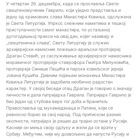
У четвртак 26. децембра, када се прославља Свети
свештеномученик Гаврило, који уједно представља и
једну од храмовних слава Манастира Ковиља, одслужена
је Света Литургија. Упркос снежним наметима и тешкој
приступачности самог манастира, по устаљеној
дугогодишњој пракси на овај дан, којег називају и
„свештеничка слава“, Свету Литургију је служио
архијерејски намесник пожешко-ариљски протојереј
Драган Стевић, уз саслуживање архијерејског намесника
моравичког протојереја-ставрофора Гмитра Милуновића,
протојереја Синише Пецића и пароха ковиљског јереја
Јована Кушића. Дивним појањем монахиња Манастира
Ковиља Литургија је задобила необично радостан
карактер. У својој беседи отац Драган је говорио о значају
личности и дела патријарха Гаврила. Патријарх Гаврило је
био један од стубова вере тог доба и бранитељ
Православља од мухамеданаца и Латина, који се
ревносно борио за свој народ. Под притиском разних
околности, патријарх је решио да трајно остане у Русији.
Касније он мења своју одлуку и жели да се врати у
Србију. Међутим, није му дозвољено да напусти Русију и