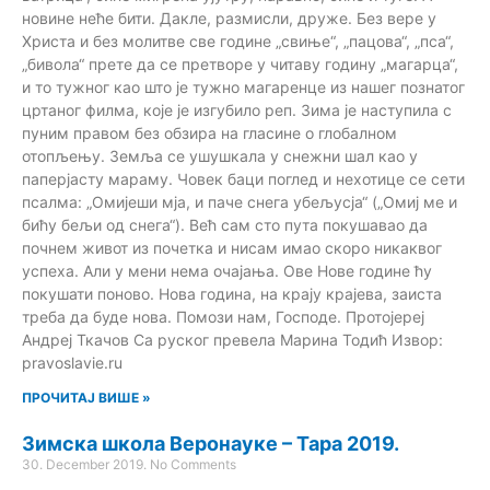
новине неће бити. Дакле, размисли, друже. Без вере у
Христа и без молитве све године „свиње“, „пацова“, „пса“,
„бивола“ прете да се претворе у читаву годину „магарца“,
и то тужног као што је тужно магаренце из нашег познатог
цртаног филма, које је изгубило реп. Зима је наступила с
пуним правом без обзира на гласине о глобалном
отопљењу. Земља се ушушкала у снежни шал као у
паперјасту мараму. Човек баци поглед и нехотице се сети
псалма: „Омијеши мја, и паче снега убељусја“ („Омиј ме и
бићу бељи од снега“). Већ сам сто пута покушавао да
почнем живот из почетка и нисам имао скоро никаквог
успеха. Али у мени нема очајања. Ове Нове године ћу
покушати поново. Нова година, на крају крајева, заиста
треба да буде нова. Помози нам, Господе. Протојереј
Андреј Ткачов Са руског превела Марина Тодић Извор:
pravoslavie.ru
ПРОЧИТАЈ ВИШЕ »
Зимска школа Веронауке – Тара 2019.
30. December 2019.
No Comments