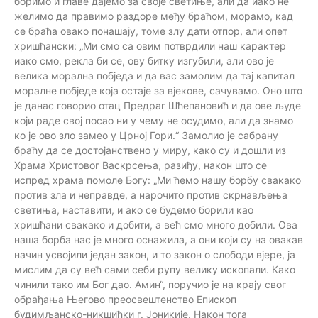
боримо и главе дајемо за своје светиње, али да иако не
желимо да правимо раздоре међу браћом, морамо, кад
се браћа овако понашају, томе злу дати отпор, али опет
хришћански: „Ми смо са овим потврдили наш карактер
иако смо, рекла би се, ову битку изгубили, али ово је
велика морална побједа и да вас замолим да тај капитал
моралне побједе која остаје за вјекове, сачувамо. Оно што
је данас говорио отац Предраг Шћепановић и да ове људе
који раде свој посао ни у чему не осудимо, али да знамо
ко је ово зло замео у Црној Гори.“ Замолио је сабрану
браћу да се достојанствено у миру, како су и дошли из
Храма Христовог Васкрсења, разиђу, након што се
испред храма помоле Богу: „Ми ћемо нашу борбу свакако
против зла и неправде, а нарочито против скрнављења
светиња, наставити, и ако се будемо борили као
хришћани свакако и добити, а већ смо много добили. Ова
наша борба нас је много оснажила, а они који су на овакав
начин усвојили један закон, и то закон о слободи вјере, ја
мислим да су већ сами себи рупу велику ископали. Како
чинили тако им Бог дао. Амин“, поручио је на крају свог
обрађања Његово преосвештенство Епископ
будимљанско-никшићки г. Јоникије. Након тога