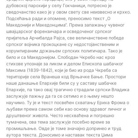
дубовској парохији у селу Гокчаници, потресно је
сведочанство како је у овом свету све неизвесно и крхко.
Подсећања ради и опомене, преносимо текст „О
Македонији и Македонцима“. Према запажању чувеног
швајцарског форензичара и осведоченог српског
пријатеља Арчибалда Рајса, све величанствене победе
српског војника прокоцкане су недостојанственим и
корумпираним држањем српских политичара. Тако је
било и са Македонијом. Слободан Чкребо нас кроз
стихове упознаје за ликом и делом Епископа шабачког
Максима (1839-1842), који је био из рода Чкреба са
територије села Вранеша код Врњачке Бање. Простори
наше данашње Епархије били су у саставу шабачке
Епархије, па тако овај трагично страдали српски Владика
заслужује пажњу да га се сетимо и о њему нешто
научимо. Ту је и текст посвећен схватању Ериха Фрома о
љубави према самом себи као основу здравог личног и
друштвеног живота. Често несхваћена и погрешно
тумачена, ова тема заслужује посебно време за
промишљање. Овде је томе значајно допринео и труд
аутора текста. Доносимо и наставак текста Џима