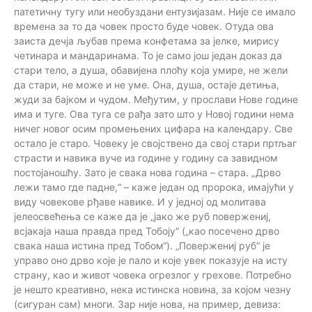
патетичну тугу или необуздани ентузијазам. Није се имало
времена за то да човек просто буде човек. Отуда ова
заиста дечја љубав према конфетама за јелке, мирису
четинара и мандаринама. То је само још један доказ да
стари тело, а душа, обавијена плоћу која умире, не жели
да стари, не може и не уме. Она, душа, остаје детиња,
жуди за бајком и чудом. Међутим, у прослави Нове године
има и туге. Ова туга се рађа зато што у Новој години нема
ничег новог осим промењених цифара на календару. Све
остало је старо. Човеку је својствено да свој стари пртљаг
страсти и навика вуче из године у годину са завидном
постојаношћу. Зато је свака нова година – стара. „Дрво
лежи тамо где падне,“ – каже један од пророка, имајући у
виду човекове рђаве навике. И у једној од молитава
јелеосвећења се каже да је „јако же руб повержениј,
всјакаја наша правда пред Тобоју“ („као посечено дрво
свака наша истина пред Тобом“). „Повержениј руб“ је
управо оно дрво које је пало и које увек показује на исту
страну, као и живот човека огрезлог у грехове. Потребно
је нешто креативно, нека истинска новина, за којом чезну
(сигуран сам) многи. Зар није нова, на пример, девиза: