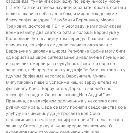
сводовима, тумачити себи једну по једну њихову икону
[…] Ето то значи понова научити корачати, дисати, осетити
велико плавило неба над собом, и мирне младе шуме
близу својих ноздрва.“ У рубрици Веронаука, Марко
Трајковић, докторанд ПБФ у Београду, нам приближава
време између два светска рата и положај Веронауке у
Краљевини Југославији у том периоду. Разлике, али и
сличности, са којима се данас суочава одржавање
Веронауке у школама широм Републике Србије могу бити
од користи за шире сагледавање и извлачење поука, као
и корисних смерница за будућност. Текст се овде не
завршава, већ представља увод који ће бити настављен у
идућим бројевима часописа. Вероучитељ Милан
Милутиновић пише о успесима наших вероучитеља на
фестивалу Креф. Вероучитељ Дарко Главоњић нас
упознаје са радом Основне школе „Иво Андрић“ из
Прањана, са издвојеним одељењима у неколико села
рудничког краја. Овде се могу пронаћи сведочанства која
упућују на чињеницу да је просвета код Срба
нераскидиво, па чак и у новијој историји 19. века, везана
за нашу Свету Цркву у њене вредне свештенике. О
акредитованом стручном семинару који је за