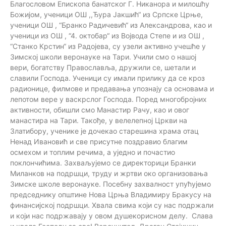
Благословом Епископа банатског Г. Никанора и милошћу
Божијом, ученици ОШ ,,Ђура Јакшић“ из Српске Црње,
ученици ОШ , “Бранко Радичевић“ из Александрова, као и
ученици из ОШ , “4. октобар“ из Војвода Степе и из ОШ ,
“Станко Крстин“ из Радојева, су узели активно учешће у
Зимској школи веронауке на Тари. Учили смо о нашој
вери, богатству Православља, дружили се, шетали и
славили Господа. Ученици су имали прилику да се кроз
радионице, филмове и предавања упознају са основама и
лепотом вере у васкрслог Господа. Поред многобројних
активности, обишли смо Манастир Рачу, као и овог
манастира на Тари. Такође, у велелепној Цркви на
Златибору, ученике је дочекао старешина храма отац
Ненад Ивановић и све присутне поздравио благим
осмехом и топлим речима, а уједно и почастио
поклончићима. Захваљујемо се директорици Бранки
Миланков на подршци, труду и жртви око организовања
Зимске школе веронауке. Посебну захвалност упућујемо
председнику општине Нова Црња Владимиру Бракусу на
финансијској подршци. Хвала свима који су нас подржали
и који нас подржавају у овом душекорисном делу. Слава