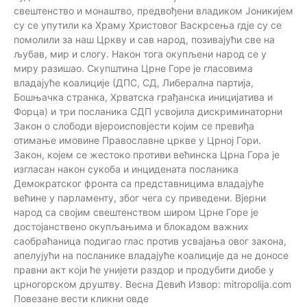
свештенство и монаштво, предвођени владиком Јоникијем
су се упутили ка Храму Христовог Васкрсења гдје су се
помолили за наш Цркву и сав народ, позивајући све на
љубав, мир и слогу. Након тога окупљени народ се у
миру разишао. Скупштина Црне Горе је гласовима
владајуће коалиције (ДПС, СД, Либерална партија,
Бошњачка странка, Хрватска грађанска иницијатива и
Форца) и три посланика СДП усвојила дискриминаторни
Закон о слободи вјероисповјести којим се превиђа
отимање имовине Православне цркве у Црној Гори.
Закон, којем се жестоко противи већинска Црна Гора је
изгласан након сукоба и инцидената посланика
Демократског фронта са представницима владајуће
већине у парламенту, због чега су приведени. Вјерни
народ са својим свештенством широм Црне Горе је
достојанствено окупљањима и блокадом важних
саобраћаница подигао глас против усвајања овог закона,
апелујући на посланике владајуће коалиције да не доносе
правни акт који ће унијети раздор и продубити диобе у
црногорском друштву. Весна Девић Извор: mitropolija.com
Повезане вести кликни овде