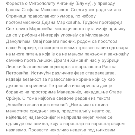
Фореста о Митрополиту Антонију (Блуму), у преводу
ђакона Стефана Милошевског. Следи увек радо читана
Страница православног хумора, по избору
протонамесника Дејана Марковића. Трудом протојереја
Светолика Марковића, читаоци овога пута имају прилику
да се у рубрици Интервју упознају са Милованом
Данојлићем. Овај познати песник, родом са простора
наше Епархије, на искрен и веома трезвен начин одговара
на многа питања која је са не мањом пажњом и важношћу
сачинио прота љишки. Драган Хамовић нас у рубрици
Лирски благовесник води кроз стваралаштво Растка
Петровића. Истичући различите фазе стваралаштва,
издваја везаност за православне корене који су као
духовно откривење Петровића инспирисали док је
боравио на просторима Македоније, некадашње Старе
Србије. О томе најбоље сведоче редови из текста
„Божићна звона кроз векове“: „Неколико стотина
манастира средњег века, представљају нешто од
најлепшег, најзаноснијег и најпривлачнијег, чиме се
одликује ова земља, коју с нараштаја на нараштај својом
називамо. Провести неколико недеља под њиховим