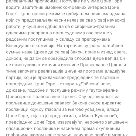
релевантним прописима. Поступке ће у име Црне Горе
водити Заштитник имовинско-правних интереса Црне
Горе”. Црногорски режим је одбијањем ових амандмана,
који су представљали часни излаз за све у овој нечасној
работи, у суштини одбио да се о својинско-правним
односима расправља пред судовима ове земље у
редовним поступцима, у складу са препорукама
Венецијанске комисије. На тај начин су јасно потврђене
сумње наше Цркве да се овај Закон, прије и изнад свега,
доноси, не да би се обезбједила слобода вјере већ да би
се приступило отимачини имовине Православне Цркве и
тиме започела реализација циља из програма владајуће
партије, који је прокламовао предсједник те партије и
предсједник Црне Горе – стварању/“обнови“ нове,
државне, подобне и послушне режиму “аутокефалне
Црногорске Православне Цркве“. Сву одговорност за
посљедице доношења оваквог Закона сносе директно
посланици који су гласали за његово усвајање, Влада
Црне Горе, која га је предложила, и Мило Ђукановић,
предсједник Црне Горе, изазивајући, нарочито хапшењем
опозиционих посланика и насиљем према окупљеним
грађанима широм наше земље, нечувене диобе и мржњу