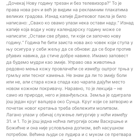
„Дочекај Нову годину трезан и без телевизора?“ То је
права нова реч и већ је видим на рекламним плакатима
великих градова. Изнад капије Дантеовог пакла је било
написано: „Свако ко овамо улази нека остави наду.“ Изнад
капије која води у нову календарску годину може се
написати: „Остави све рђаво, ти који си започео нову
годину.“ Година ће бити заиста нова ако човек који ступа у
њу осигура у себи жељу да се обнови: да се бори против
рђавих навика, да стиче добре навике. Имамо заповест
да будемо мудри као змије. Управо ова животиња
редовно мења кожу провлачећи се између оштрог трња у
грмљу или тесног камења. Не знам да ли то змију боли
или не, али стара кожа спада као чарапа дајући место
новом кожном покривачу. Наравно, то је лекција – не
само из природе, него и јеванђељска. Земља је одиграла
још један круг валцера око Сунца. Круг који се затворио и
почетак новог кретања треба обележити молитвом.
Лагано улази у обичај служење литургије у ноћи између
31. и 1. То је још једна ноћна литургија осим Васкршње и
Божићне и она није условљена догмом, већ насушном
потребом. Већина људи се лудира и с муком се претвара