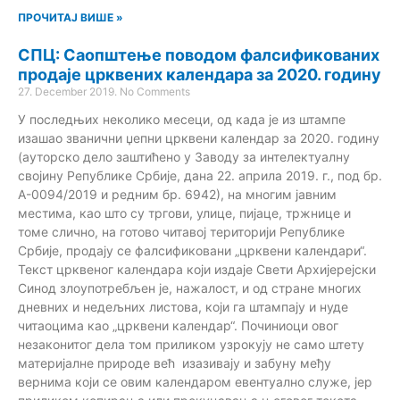
ПРОЧИТАЈ ВИШЕ »
СПЦ: Саопштење поводом фалсификованих
продаје црквених календара за 2020. годину
27. December 2019.
No Comments
У последњих неколико месеци, од када је из штампе
изашао званични џепни црквени календар за 2020. годину
(ауторско дело заштићено у Заводу за интелектуалну
својину Републике Србије, дана 22. априла 2019. г., под бр.
А-0094/2019 и редним бр. 6942), на многим јавним
местима, као што су тргови, улице, пијаце, тржнице и
томе слично, на готово читавој територији Републике
Србије, продају се фалсификовани „црквени календари“.
Текст црквеног календара који издаје Свети Архијерејски
Синод злоупотребљен је, нажалост, и од стране многих
дневних и недељних листова, који га штампају и нуде
читаоцима као „црквени календар“. Починиоци овог
незаконитог дела том приликом узрокују не само штету
материјалне природе већ изазивају и забуну међу
вернима који се овим календаром евентуално служе, јер