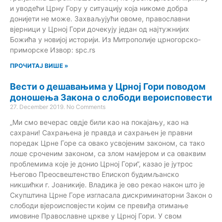
и уводећи Црну Гору у ситуацију која никоме добра
донијети не може. Захваљујући овоме, православни
вјерници у Црној Гори дочекују један од најтужнијих
Божића у новијој историји. Из Митрополије црногорско-
приморске Извор: spc.rs
ПРОЧИТАЈ ВИШЕ »
Вести о дешавањима у Црној Гори поводом
доношења Закона о слободи вероисповести
27. December 2019.
No Comments
„Ми смо вечерас овдје били као на покајању, као на
сахрани! Сахрањена је правда и сахрањен је правни
поредак Црне Горе са овако усвојеним законом, са тако
лоше сроченим законом, са злом намјером и са оваквим
проблемима које је донио Црној Гори“, казао је јутрос
Његово Преосвештенство Епископ будимљанско
никшићки г. Јоаникије. Владика је ово рекао након што је
Скупштина Црне Горе изгласала дискриминаторни Закон о
слободи вјероисповјести којим се превиђа отимање
имовине Православне цркве у Црној Гори. У свом