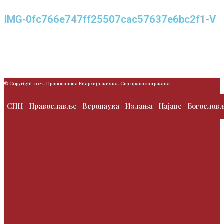
IMG-0fc766e747ff25507cac57637e6bc2f1-V
© Copyright 2022. Православна Епархија жичка. Сва права задржана.
СПЦ
Православље
Веронаука
Издања
Најаве
Богослов