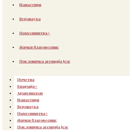
Манастири
Веронаука
Намесништва+
Жички благовесник
Поклоничка агенција Јеж
Почетна
Епархија+
Архиепископ
Манастири
Веронаука
Намесништва+
Жички благовесник
Поклоничка агенција Јеж