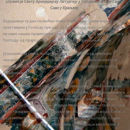
служио је Свету Архијерејску Литургију у Саборном храму Светог
Саве у Краљеву.
Задушнице су дан посвећен оним члановима Цркве који су се
преставили у Господу пре нас. То је дан када се молитвено сећамо
не само наших преминулих сродника, већ свих од века уснулих у
Господу: од прародитеља Адама и Еве до данашњег дана.
Доношењем свећа, жита (панаија) и спискова са именима
покојника народ је данас јасно показао да су наша молитва и
помињање на Светој Литургији једина храна која је потребна
покојницима.
Ево шта о томе каже Свети Теофан Затворник: ,,Нека се нико не
разлењи да помене своје родитеље. Међутим, треба помињати и
све православне Хришћане, и не само у овај дан, него у свако
време и на свакој молитви. И сами ћемо тамо бити и требаће нам
тада таква молитва као бедноме кора хлеба и чаша воде. Сети се
да је молитва о преминулима снажна својом општошћу – тиме
што се узноси од стране целе Цркве. Црква дише молитвом. У