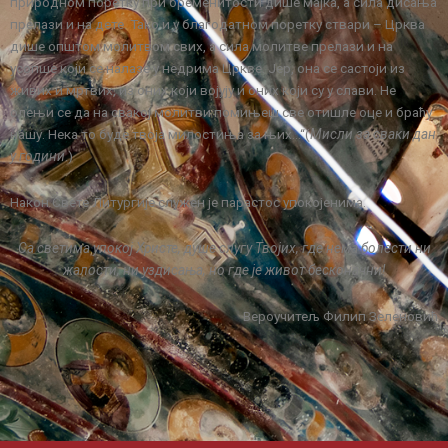
природном поретку при бременитости дише мајка, а сила дисања
прелази и на дете. Тако и у благодатном поретку ствари – Црква
дише општом молитвом свих, а сила молитве прелази и на
усопше који се налазе у недрима Цркве. Јер, она се састоји из
живих и мртвих, из оних који војују и оних који су у слави. Не
олењи се да на свакој молитви помињеш све отишле оце и бpaћy
нашу. Нека то буде твоја милостиња за њих…“(
Мисли за сваки дан
у години
.)
Након Свете Литургије служен је парастос упокојенима.
Са светима упокој Христе, душе слугу Твојих, где нема болести ни
жалости, ни уздисања, но где је живот бесконачни!
Вероучитељ Филип Зеленовић