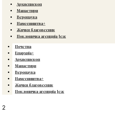
Архиепископ
Манастири
Веронаука
Намесништва+
Жички благовесник
Поклоничка агенција Јеж
Почетна
Епархија+
Архиепископ
Манастири
Веронаука
Намесништва+
Жички благовесник
Поклоничка агенција Јеж
2