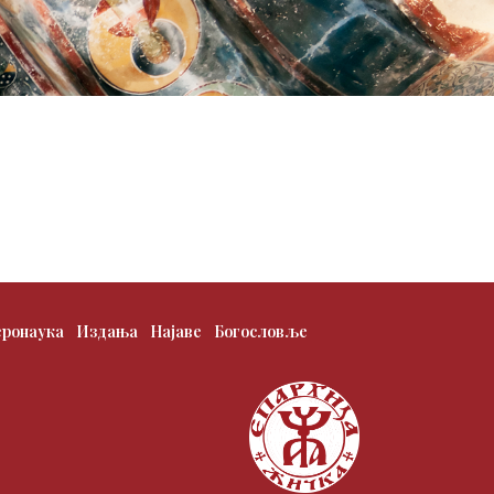
еронаука
Издања
Најаве
Богословље