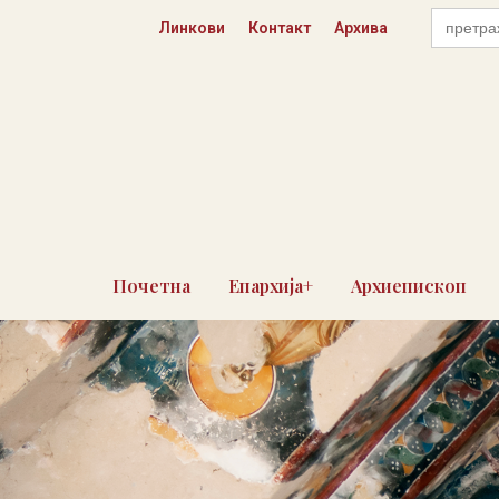
Пређи
Search
Линкови
Контакт
Архива
for:
на
садржај
Почетна
Епархија+
Архиепископ