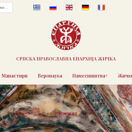
СРПСКА ПРАВОСЛАВНА ЕПАРХИЈА ЖИЧКА
Манастири
Веронаука
Намесништва+
Жички
DSCN9580