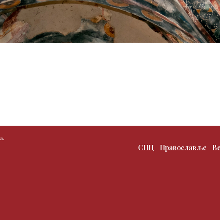
а.
СПЦ
Православље
В