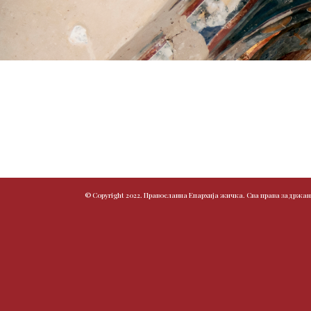
© Copyright 2022. Православна Епархија жичка. Сва права задржан