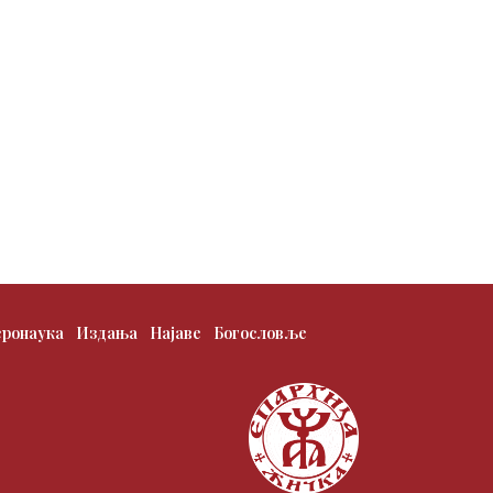
еронаука
Издања
Најаве
Богословље