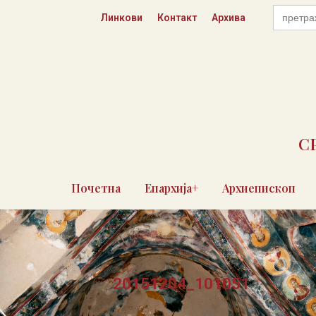
Пређи
Search
Линкови
Контакт
Архива
for:
на
садржај
С
Почетна
Епархија+
Архиепископ
20151204_101051