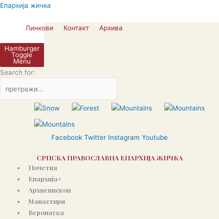
Пређи
Епархија жичка
на
садржај
Линкови
Контакт
Архива
Hamburger
Toggle
Menu
Search for:
Facebook
Twitter
Instagram
Youtube
СРПСКА ПРАВОСЛАВНА ЕПАРХИЈА ЖИЧКА
Почетна
Епархија+
Архиепископ
Манастири
Веронаука