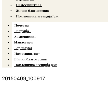
Намесништва+
Жички благовесник
Поклоничка агенција Јеж
Почетна
Епархија+
Архиепископ
Манастири
Веронаука
Намесништва+
Жички благовесник
Поклоничка агенција Јеж
20150409_100917
© Copyright 2022. Православна Епархија жичка. Сва права задржана.