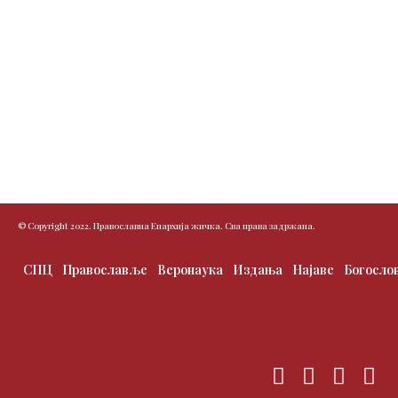
© Copyright 2022. Православна Епархија жичка. Сва права задржана.
СПЦ
Православље
Веронаука
Издања
Најаве
Богосло
F
T
I
Y
a
w
n
o