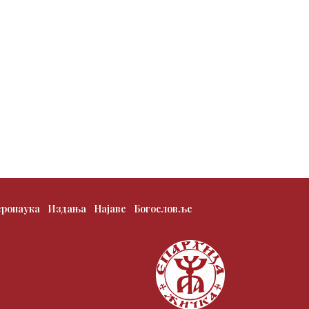
еронаука
Издања
Најаве
Богословље