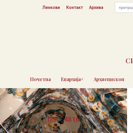
Пређи
Search
Линкови
Контакт
Архива
for:
на
садржај
С
Почетна
Епархија+
Архиепископ
DSC_4816