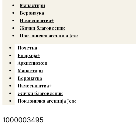
Манастири
Веронаука
Намесништва+
Жички благовесник
Поклоничка агенција Јеж
Почетна
Епархија+
Архиепископ
Манастири
Веронаука
Намесништва+
Жички благовесник
Поклоничка агенција Јеж
1000003495