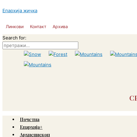
Пређи
на
Епархија жичка
садржај
Линкови
Контакт
Архива
Search for:
С
Почетна
Епархија+
Архиепископ