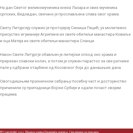
На дан Светог великомученика кнеза Лазара и свих мученика
српских, Видовдан, свечано је прослављена слава овог храма.
Свету Литургију служио је протојереј Синиша Пецић, уз молитвено
присуство игуманије Агрипине из свете обитељи манастира Ковиље
и оца Матеја из свете обитељи манастира Сланци.
Након Свете Литургје обављен је литијски опход око храма и
пререзан славски колач, а потом је служен парaстос за све ратнике
пале у одбрани отаџбине од Косовског боја до данашњих дана.
Овогодишњем празничном сабрању посебну част и достојанство
причинили су припадници Војске Србије и одали почаст својим
прецима.
© Copyright 2022. Православна Епархија жичка. Сва права задржана.