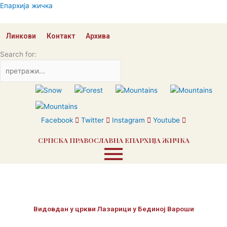
Пређи
Епархија жичка
на
садржај
Линкови
Контакт
Архива
Search for:
Facebook
Twitter
Instagram
Youtube
СРПСКА ПРАВОСЛАВНА ЕПАРХИЈА ЖИЧКА
Видовдан у цркви Лазарици у Бединој Вароши