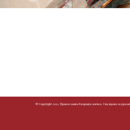
© Copyright 2022. Православна Епархија жичка. Сва права задржан