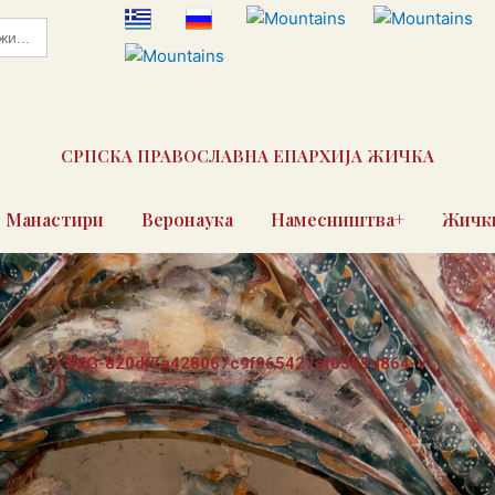
СРПСКА ПРАВОСЛАВНА ЕПАРХИЈА ЖИЧКА
Манастири
Веронаука
Намесништва+
Жички
IMG-820df7a428067c9f965427ef0359d864-V