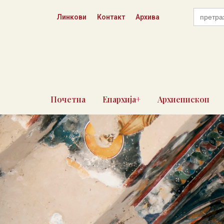
Пређи
Search
на
Линкови
Контакт
Архива
for:
садржај
Почетна
Епархија+
Архиепископ