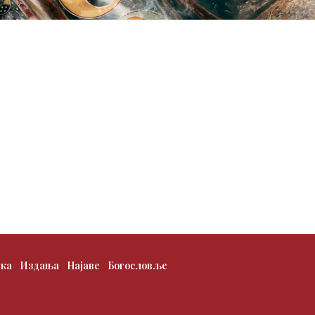
ука
Издања
Најаве
Богословље