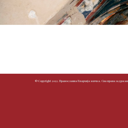
© Copyright 2022. Православна Епархија жичка. Сва права задржан