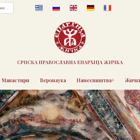
СРПСКА ПРАВОСЛАВНА ЕПАРХИЈА ЖИЧКА
Манастири
Веронаука
Намесништва+
Жички
DSC_5314