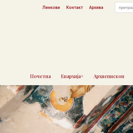
Пређи
Search
Линкови
Контакт
Архива
for:
на
садржај
Почетна
Епархија+
Архиепископ