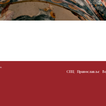
а.
СПЦ
Православље
В