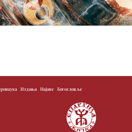
еронаука
Издања
Најаве
Богословље