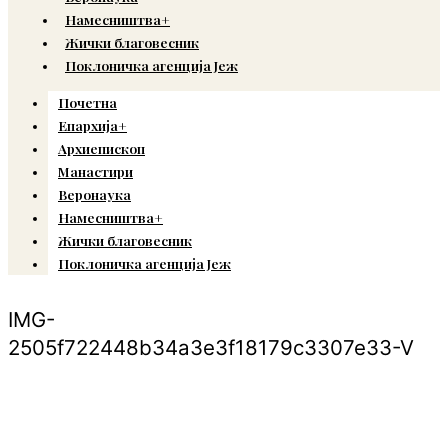
Намесништва+
Жички благовесник
Поклоничка агенција Јеж
Почетна
Епархија+
Архиепископ
Манастири
Веронаука
Намесништва+
Жички благовесник
Поклоничка агенција Јеж
IMG-
2505f722448b34a3e3f18179c3307e33-V