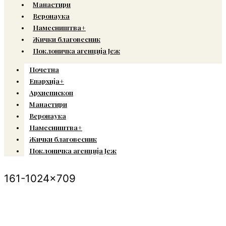
Манастири
Веронаука
Намесништва+
Жички благовесник
Поклоничка агенција Јеж
Почетна
Епархија+
Архиепископ
Манастири
Веронаука
Намесништва+
Жички благовесник
Поклоничка агенција Јеж
161-1024×709