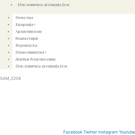
Поклоничка агенција Јеж
Почетна
Епархија+
Архиепископ
Манастири
Веронаука
Намесништва+
Жички благовесник
Поклоничка агенција Јеж
SAM_3208
© Copyright 2022. Православна Епархија жичка. Сва права задржана.
СПЦ
Православље
Веронаука
Издања
Најаве
Богословљ
Facebook
Twitter
Instagram
Youtube