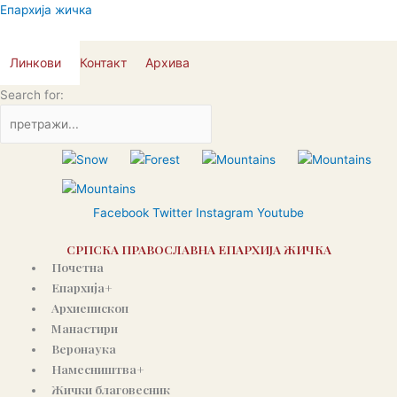
Пређи
Епархија жичка
на
садржај
Линкови
Контакт
Архива
Search for:
Facebook
Twitter
Instagram
Youtube
СРПСКА ПРАВОСЛАВНА ЕПАРХИЈА ЖИЧКА
Почетна
Епархија+
Архиепископ
Манастири
Веронаука
Намесништва+
Жички благовесник