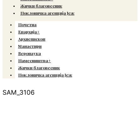
Жички благовесник
Поклоничка агенција Јеж
Почетна
Епархија+
Архиепископ
Манастири
Веронаука
Намесништва+
Жички благовесник
Поклоничка агенција Јеж
SAM_3106
© Copyright 2022. Православна Епархија жичка. Сва права задржана.