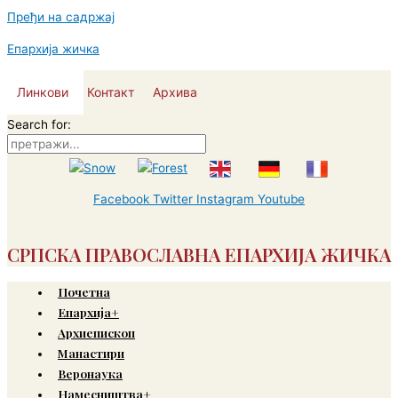
Пређи на садржај
Епархија жичка
Линкови
Контакт
Архива
Search for:
Facebook
Twitter
Instagram
Youtube
СРПСКА ПРАВОСЛАВНА ЕПАРХИЈА ЖИЧКА
Почетна
Епархија+
Архиепископ
Манастири
Веронаука
Намесништва+