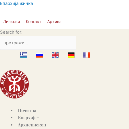
Пређи
Епархија жичка
на
садржај
Линкови
Контакт
Архива
Search for:
Почетна
Епархија+
Архиепископ