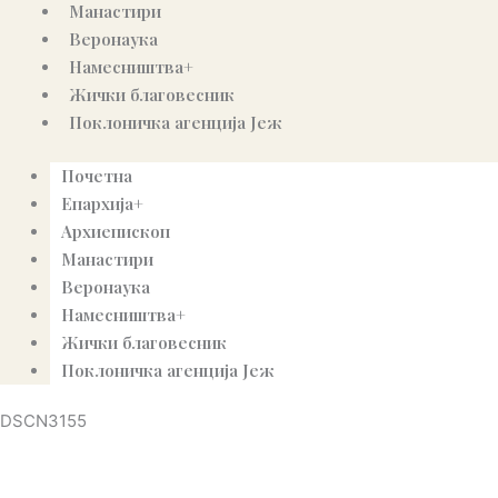
Манастири
Веронаука
Намесништва+
Жички благовесник
Поклоничка агенција Јеж
Почетна
Епархија+
Архиепископ
Манастири
Веронаука
Намесништва+
Жички благовесник
Поклоничка агенција Јеж
DSCN3155