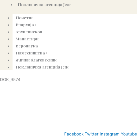
Поклоничка агенција Јеж
Почетна
Епархија+
Архиепископ
Манастири
Веронаука
Намесништва+
Жички благовесник
Поклоничка агенција Јеж
DOK_9574
© Copyright 2022. Православна Епархија жичка. Сва права задржана.
СПЦ
Православље
Веронаука
Издања
Најаве
Богословљ
Facebook
Twitter
Instagram
Youtube