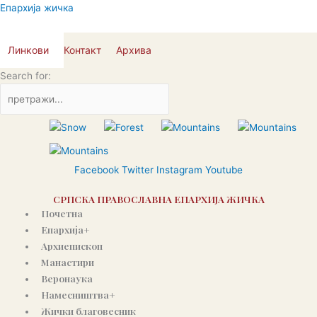
Пређи
Епархија жичка
на
садржај
Линкови
Контакт
Архива
Search for:
Facebook
Twitter
Instagram
Youtube
СРПСКА ПРАВОСЛАВНА ЕПАРХИЈА ЖИЧКА
Почетна
Епархија+
Архиепископ
Манастири
Веронаука
Намесништва+
Жички благовесник