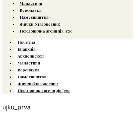
Манастири
Веронаука
Намесништва+
Жички благовесник
Поклоничка агенција Јеж
Почетна
Епархија+
Архиепископ
Манастири
Веронаука
Намесништва+
Жички благовесник
Поклоничка агенција Јеж
ujku_prva