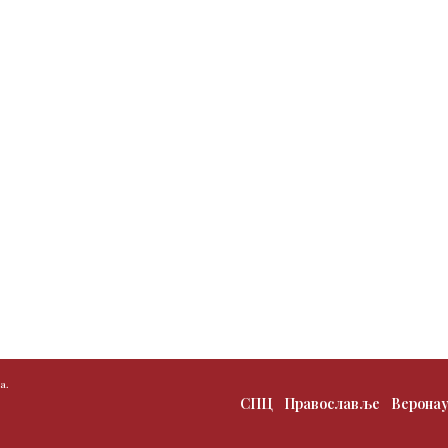
а.
СПЦ
Православље
Верона