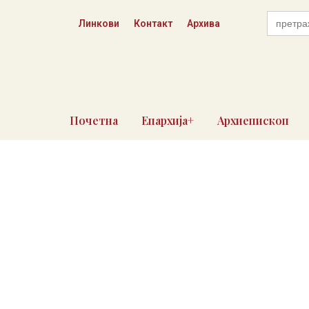
Пређи
Search
на
Линкови
Контакт
Архива
for:
садржај
Почетна
Епархија+
Архиепископ