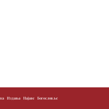
ука
Издања
Најаве
Богословље