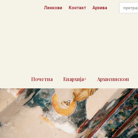
Пређи
Search
Линкови
Контакт
Архива
for:
на
садржај
Почетна
Епархија+
Архиепископ