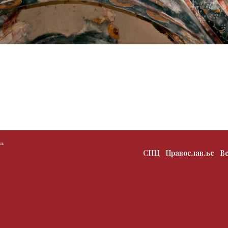
а.
СПЦ
Православље
В