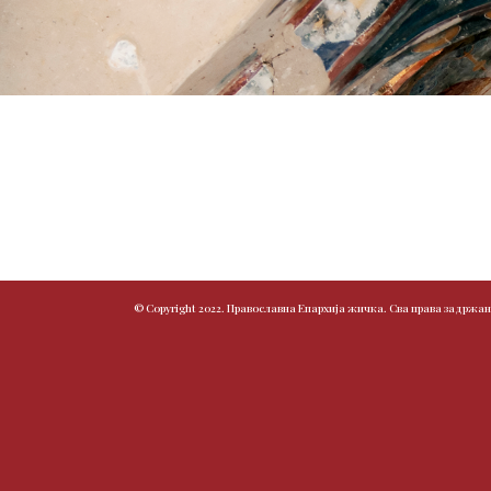
© Copyright 2022. Православна Епархија жичка. Сва права задржан