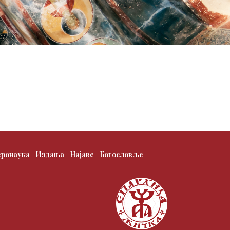
еронаука
Издања
Најаве
Богословље