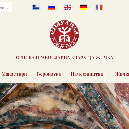
СРПСКА ПРАВОСЛАВНА ЕПАРХИЈА ЖИЧКА
Манастири
Веронаука
Намесништва+
Жички
DSC_1378