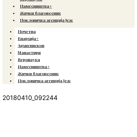
Намесништва+
Жички благовесник
Поклоничка агенција Јеж
Почетна
Епархија+
Архиепископ
Манастири
Веронаука
Намесништва+
Жички благовесник
Поклоничка агенција Јеж
20180410_092244
© Copyright 2022. Православна Епархија жичка. Сва права задржана.