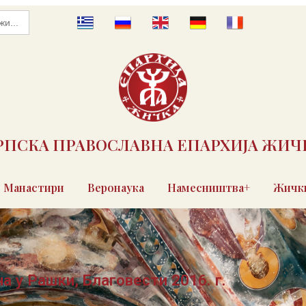
РПСКА ПРАВОСЛАВНА ЕПАРХИЈА ЖИЧ
Манастири
Веронаука
Намесништва+
Жички
а у Рашки, Благовести 2016. г.