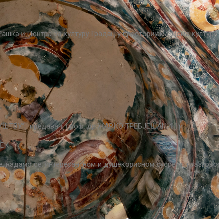
О Рашка и Центра за културу Градац у просторијама Дома култур
ТВУ“, предавач проф. др ЖАРКО ТРЕБЈЕШАНИН и
ШЕК
, надамо се, интересантном и душекорисном сусрету и разгово