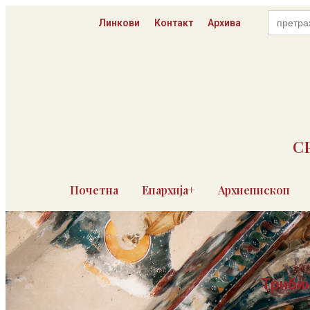
Пређи
Search
на
Линкови
Контакт
Архива
for:
садржај
С
Почетна
Епархија+
Архиепископ
Трибин