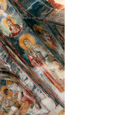
е у Рашки одржаће се трибина
ру на актуелне теме са нашим