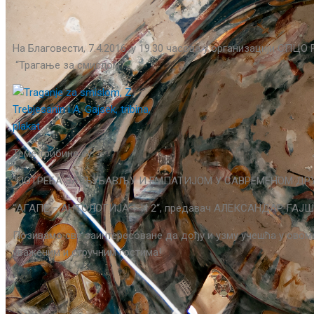
На Благовести, 7.4.2016. у 19.30 часова у организацији СПЦ
“Трагање за смислом“.
Теме трибине су:
“ПОТРЕБА ЗА ЉУБАВЉУ И ЕМПАТИЈОМ У САВРЕМЕНОМ ДРУШ
“АГАПЕ – АНТОЛОГИЈА 1 И 2“, предавач АЛЕКСАНДАР ГАЈ
Позивамо све заинтересоване да дођу и узму учешћа у овоме
уваженим и стручним гостима!