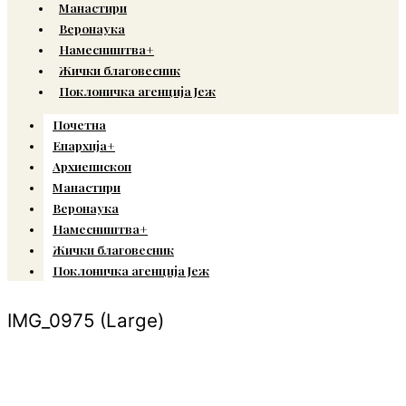
Манастири
Веронаука
Намесништва+
Жички благовесник
Поклоничка агенција Јеж
Почетна
Епархија+
Архиепископ
Манастири
Веронаука
Намесништва+
Жички благовесник
Поклоничка агенција Јеж
IMG_0975 (Large)