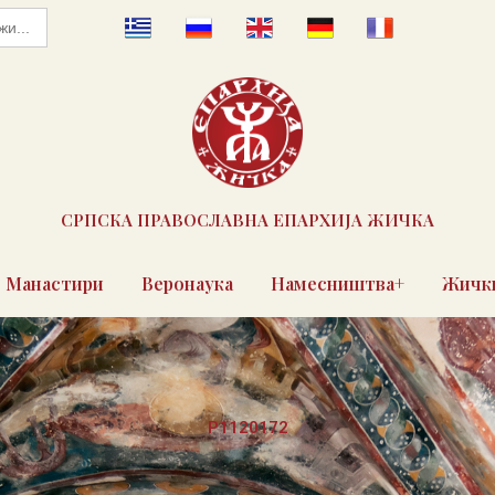
СРПСКА ПРАВОСЛАВНА ЕПАРХИЈА ЖИЧКА
Манастири
Веронаука
Намесништва+
Жички
P1120172