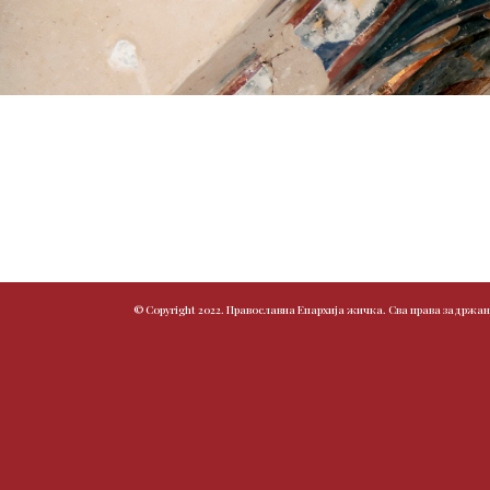
© Copyright 2022. Православна Епархија жичка. Сва права задржан