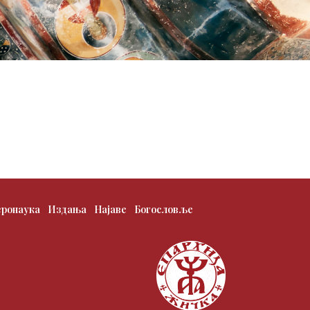
еронаука
Издања
Најаве
Богословље