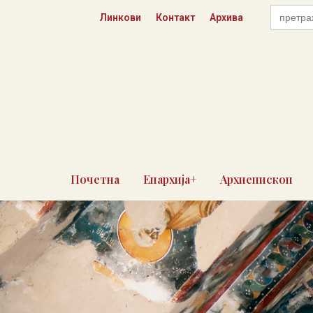
Пређи
Search
Линкови
Контакт
Архива
for:
на
садржај
Почетна
Епархија+
Архиепископ