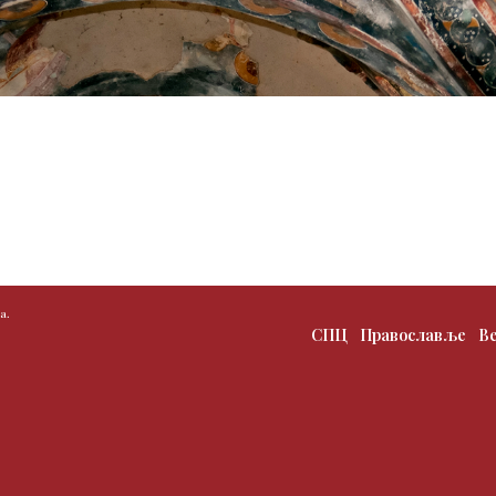
а.
СПЦ
Православље
В