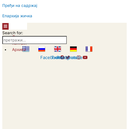
Пређи на садржај
Епархија жичка
Hamburger
Toggle
Search for:
Menu
Линкови
Контакт
Архива
Facebook
Twitter
Instagram
Youtube