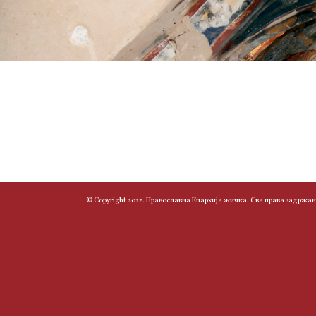
© Copyright 2022. Православна Епархија жичка. Сва права задржан