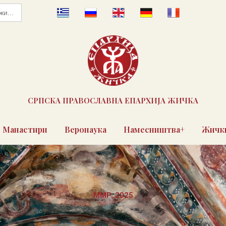
СРПСКА ПРАВОСЛАВНА ЕПАРХИЈА ЖИЧКА
Манастири
Веронаука
Намесништва+
Жички
MMP_2025