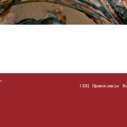
а.
СПЦ
Православље
В