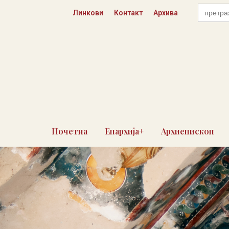
Пређи
Search
Линкови
Контакт
Архива
for:
на
садржај
Почетна
Епархија+
Архиепископ