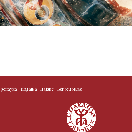
еронаука
Издања
Најаве
Богословље