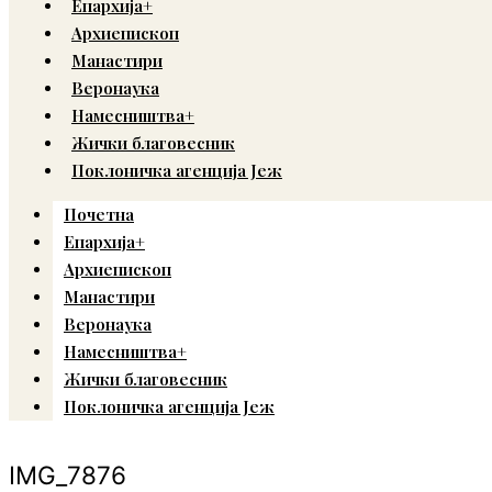
Епархија+
Архиепископ
Манастири
Веронаука
Намесништва+
Жички благовесник
Поклоничка агенција Јеж
Почетна
Епархија+
Архиепископ
Манастири
Веронаука
Намесништва+
Жички благовесник
Поклоничка агенција Јеж
IMG_7876