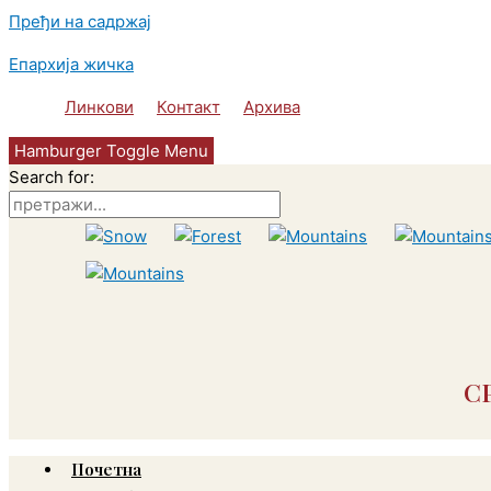
Пређи на садржај
Епархија жичка
Линкови
Контакт
Архива
Hamburger Toggle Menu
Search for:
С
Почетна