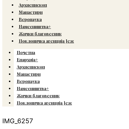
Архиепископ
Манастири
Веронаука
Намесништва+
Жички благовесник
Поклоничка агенција Јеж
Почетна
Епархија+
Архиепископ
Манастири
Веронаука
Намесништва+
Жички благовесник
Поклоничка агенција Јеж
IMG_6257