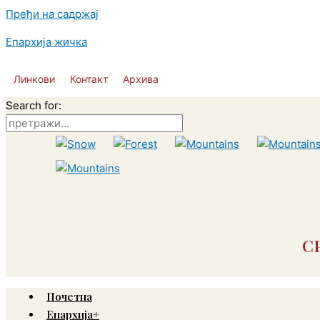
Пређи на садржај
Епархија жичка
Линкови
Контакт
Архива
Search for:
С
Почетна
Епархија+