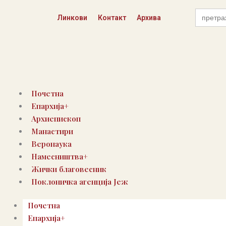
Пређи
Search
на
Линкови
Контакт
Архива
for:
садржај
Почетна
Епархија+
Архиепископ
Манастири
Веронаука
Намесништва+
Жички благовесник
Поклоничка агенција Јеж
Почетна
Епархија+