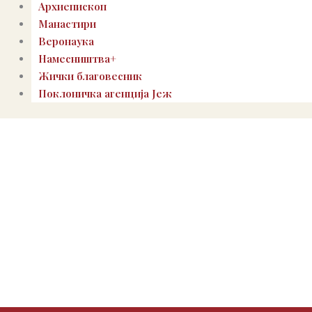
Архиепископ
Манастири
Веронаука
Намесништва+
Жички благовесник
Поклоничка агенција Јеж