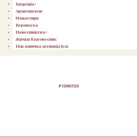
Епархија+
Архиепископ
Манастири
Веронаука
Намесништва+
Жички благовесник
Поклоничка агенција Јеж
P1090729