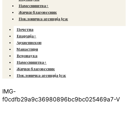
Намесништва+
Жички благовесник
Поклоничка агенција Јеж
Почетна
Епархија+
Архиепископ
Манастири
Веронаука
Намесништва+
Жички благовесник
Поклоничка агенција Јеж
IMG-
f0cdfb29a9c36980896bc9bc025469a7-V