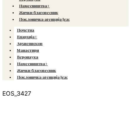
Намесништва+
Жички благовесник
Поклоничка агенција Јеж
Почетна
Епархија+
Архиепископ
Манастири
Веронаука
Намесништва+
Жички благовесник
Поклоничка агенција Јеж
EOS_3427
© Copyright 2022. Православна Епархија жичка. Сва права задржана.