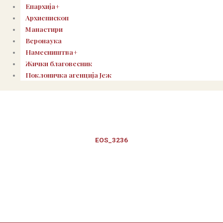
Епархија+
Архиепископ
Манастири
Веронаука
Намесништва+
Жички благовесник
Поклоничка агенција Јеж
EOS_3236