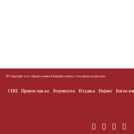
© Copyright 2022. Православна Епархија жичка. Сва права задржана.
СПЦ
Православље
Веронаука
Издања
Најаве
Богосло
F
T
I
Y
a
w
n
o