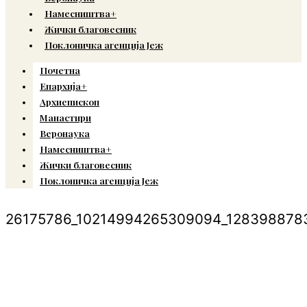
Намесништва+
Жички благовесник
Поклоничка агенција Јеж
Почетна
Епархија+
Архиепископ
Манастири
Веронаука
Намесништва+
Жички благовесник
Поклоничка агенција Јеж
26175786_10214994265309094_128398878
© Copyright 2022. Православна Епархија жичка. Сва права задржана.