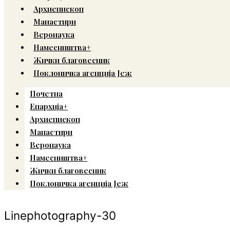
Архиепископ
Манастири
Веронаука
Намесништва+
Жички благовесник
Поклоничка агенција Јеж
Почетна
Епархија+
Архиепископ
Манастири
Веронаука
Намесништва+
Жички благовесник
Поклоничка агенција Јеж
Linephotography-30