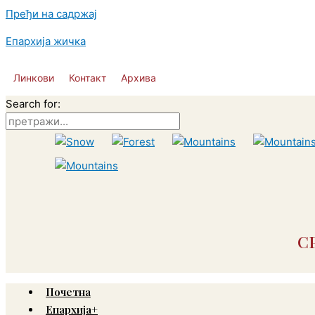
Пређи на садржај
Епархија жичка
Линкови
Контакт
Архива
Search for:
С
Почетна
Епархија+