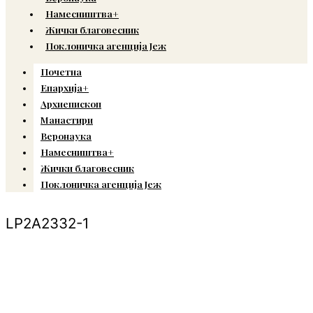
Намесништва+
Жички благовесник
Поклоничка агенција Јеж
Почетна
Епархија+
Архиепископ
Манастири
Веронаука
Намесништва+
Жички благовесник
Поклоничка агенција Јеж
LP2A2332-1
© Copyright 2022. Православна Епархија жичка. Сва права задржана.