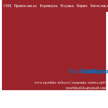
СПЦ
Православље
Веронаука
Издања
Најаве
Богослов
Facebook
Twitter
Instagra
Yout
www.eparhija-zicka.rs | епархија-жичка.срб |
eparhijazicka@gmail.com
Contact
Us