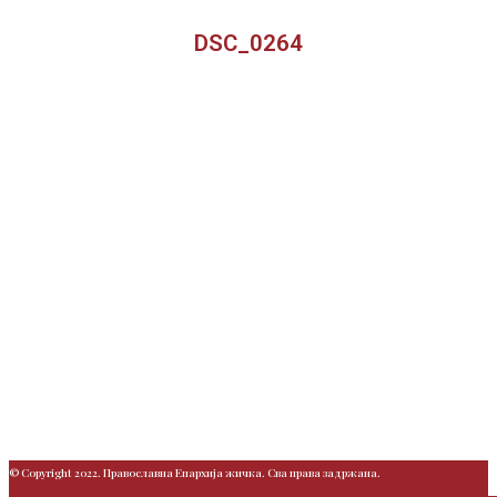
DSC_0264
© Copyright 2022. Православна Епархија жичка. Сва права задржана.