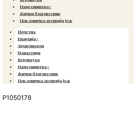
Намесништва+
Жички благовесник
Поклоничка агенција Јеж
Почетна
Епархија+
Архиепископ
Манастири
Веронаука
Намесништва+
Жички благовесник
Поклоничка агенција Јеж
P1050178
© Copyright 2022. Православна Епархија жичка. Сва права задржана.