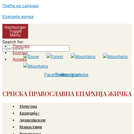
Пређи на садржај
Епархија жичка
Hamburger
Toggle
Menu
Search for:
Линкови
Контакт
Архива
Facebook
Twitter
Instagram
Youtube
СРПСКА ПРАВОСЛАВНА ЕПАРХИЈА ЖИЧКА
Почетна
Епархија+
Архиепископ
Манастири
Веронаука