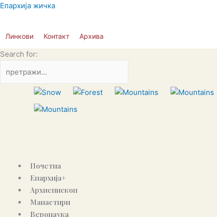
Пређи
Епархија жичка
на
садржај
Линкови
Контакт
Архива
Search for:
Почетна
Епархија+
Архиепископ
Манастири
Веронаука