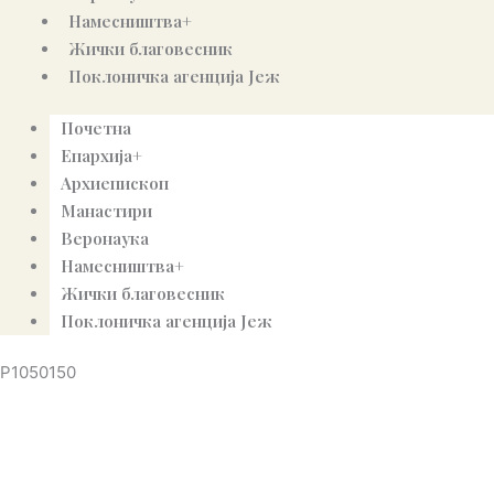
Намесништва+
Жички благовесник
Поклоничка агенција Јеж
Почетна
Епархија+
Архиепископ
Манастири
Веронаука
Намесништва+
Жички благовесник
Поклоничка агенција Јеж
P1050150
© Copyright 2022. Православна Епархија жичка. Сва права задржана.