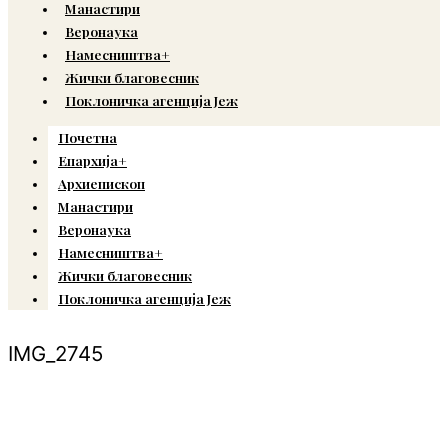
Манастири
Веронаука
Намесништва+
Жички благовесник
Поклоничка агенција Јеж
Почетна
Епархија+
Архиепископ
Манастири
Веронаука
Намесништва+
Жички благовесник
Поклоничка агенција Јеж
IMG_2745