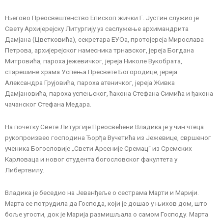
Његово Преосвештенство Епископ жички Г. Јустин служио је
Свету Архијерејску Литургију уз саслужење архимандрита
Дамјана (Цветковића), секретара ЕУОа, протојереја Мирослава
Петрова, архијерејског намесника трнавског, јереја Богдана
Митровића, пароха јежевичког, јереја Николе Вукобрата,
старешине храма Успења Пресвете Богородице, јереја
Александра Грујовића, пароха атеничког, јереја Живка
Дамјановића, пароха успењског, ћакона Стефана Симића и ђакона
чачанског Стефана Медара.
На почетку Свете Литургије Преосвећени Владика је у чин чтеца
рукопроизвео господина Ђорђа Вучетића из Јежевице, свршеног
ученика Богословије „Свети Арсеније Сремац“ из Сремских
Карловаца и новог студента богословског факултета у
Либертвилу.
Владика је беседио на Јеванђеље о сестрама Марти и Марији.
Марта се потрудила да Господа, који је дошао у њихов дом, што
боље угости, док је Марија размишљала о самом Господу. Марта