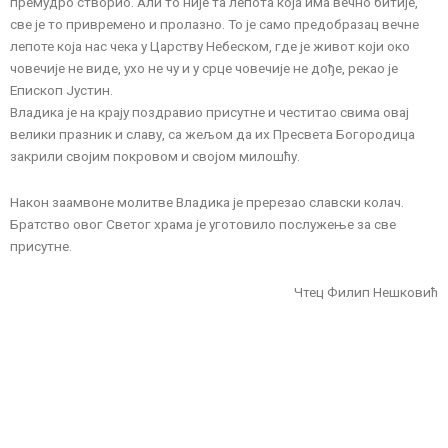
премудро створио. Али то није та лепота која има вечно битије,
све је то привремено и пролазно. То је само предобразац вечне
лепоте која нас чека у Царству Небеском, где је живот који око
човечије не виде, ухо не чу и у срце човечије не дође, рекао је
Епископ Јустин.
Владика је на крају поздравио присутне и честитао свима овај
велики празник и славу, са жељом да их Пресвета Богородица
закрили својим покровом и својом милошћу.
Након заамвоне молитве Владика је пререзао славски колач.
Братство овог Светог храма је уготовило послужење за све
присутне.
Чтец Филип Нешковић