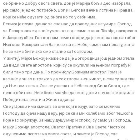
се брине о добру овога света, док је Марија бољи део изабрала,
јер само је једно потребно, Бог и Његова вечна Истина и Правда,
које се неће одузети од онога ко то у себи има.
Велика је поука данас за све нас да праведник не умире. Господ
за Лазара каже да није умро него да само спава. Такође, васкрсава
и Јаирову кћер. Господ нам тиме говори да је смрт за нас сан због
Његовог Васкрсења и Вазнесења на Небо, чиме нам показује шта
ће са нама бити ако смо стално са Господом.
У житију Мајке Божије каже се да је Богородица још једном хтела
да види Свете апостоле, који су се окупили на њеном погребу и
били тамо три дана. По промислу Божијем апостол Тома је
касније дошао и тражио да се отвори њен кивот, и сви су видели
да Ње тамо нема. Она се узнела на Небеса код Сина Свога, где
вечно обитава. Није било могуће да смрт држи ону која је родила
Победитеља смрти и Животодавца.
Све у Цркви има смисла за оне који верују, зато се молимо
Господу да ојача нашу веру, јер се сви ми колебамо због тешкоћа
које нас окружују. За нашу душу мир и спокој су само уз Господа,
Мајку Божију, апостоле, Светог Претечу и Све Свете. Често се
одушевимо лепотама овога света, и заиста је Господ све