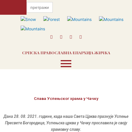
Пређи
Search
for:
на
садржај
F
T
I
Y
a
w
n
o
c
i
s
u
e
t
t
t
СРПСКА ПРАВОСЛАВНА ЕПАРХИЈА ЖИЧКА
b
t
a
u
o
e
g
b
o
r
r
e
k
a
m
Слава Успењског храма у Чачку
Дана 28. 08. 2021. године, када наша Света Црква празнује Успење
Пресвете Богородице, Успењска црква у Чачку прославила је своју
храмовну славу.