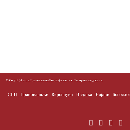
© Copyright 2022. Православна Епархија жичка. Сва права задржана.
СПЦ
Православље
Веронаука
Издања
Најаве
Богосло
F
T
I
Y
a
w
n
o