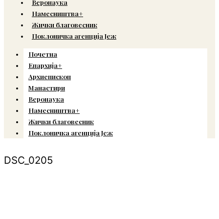
Веронаука
Намесништва+
Жички благовесник
Поклоничка агенција Јеж
Почетна
Епархија+
Архиепископ
Манастири
Веронаука
Намесништва+
Жички благовесник
Поклоничка агенција Јеж
DSC_0205