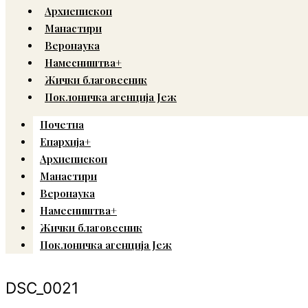
Архиепископ
Манастири
Веронаука
Намесништва+
Жички благовесник
Поклоничка агенција Јеж
Почетна
Епархија+
Архиепископ
Манастири
Веронаука
Намесништва+
Жички благовесник
Поклоничка агенција Јеж
DSC_0021